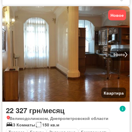
Новое
9
фото
Квартира
22 327 грн/месяц
Великодолинском, Днепропетровской области
3 Комнаты
150 кв.м
Терраса
Балкон
Зеленая зона
Безопасность