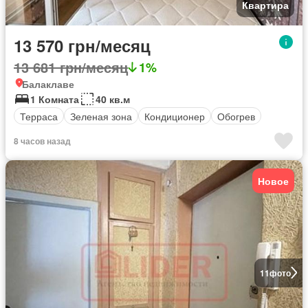
Квартира
13 570 грн/месяц
13 681 грн/месяц
1%
Балаклаве
1 Комната
40 кв.м
Терраса
Зеленая зона
Кондиционер
Обогрев
8 часов назад
Новое
11
фото