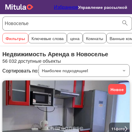
Избранное
Управление рассылкой
Фильтры
Ключевые слова
цена
Комнаты
Ванные ко
Недвижимость Аренда в Новоселье
56 032 доступные объекты
Сортировать по:
Наиболее подходящиеt
Новое
11
фото