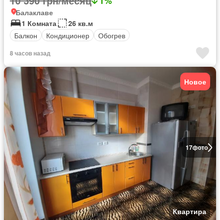
10 390 грн/месяц
1%
Балаклаве
1 Комната
26 кв.м
Балкон
Кондиционер
Обогрев
8 часов назад
Новое
17
фото
Квартира