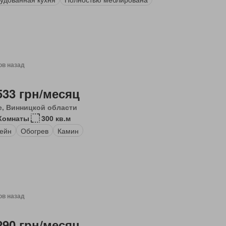
ов назад
533 грн/месяц
е, Винницкой области
Комнаты
300 кв.м
ейн
Обогрев
Камин
ов назад
290 грн/месяц