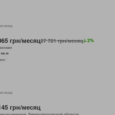
ов назад
065 грн/месяц
27 721 грн/месяц
2%
аклаве
 кв.м
инг
ов назад
145 грн/месяц
икодолинском, Днепропетровской области