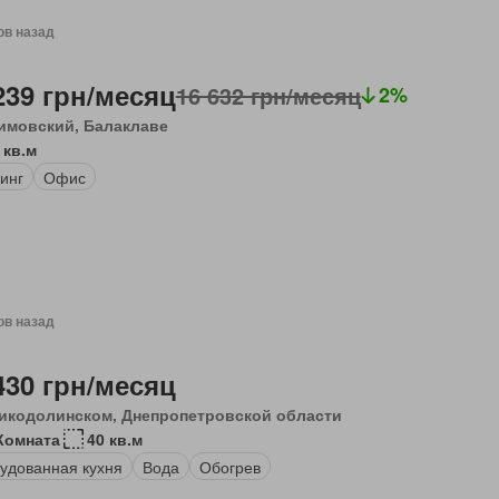
ов назад
239 грн/месяц
16 632 грн/месяц
2%
имовский, Балаклаве
 кв.м
инг
Офис
ов назад
430 грн/месяц
икодолинском, Днепропетровской области
Комната
40 кв.м
удованная кухня
Вода
Обогрев