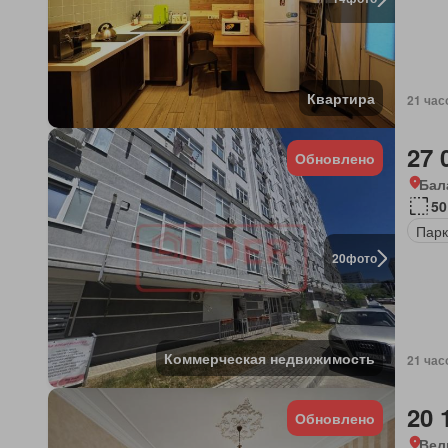
Квартира
21 час
27 
Обновлено
Бал
50
Парк
20
фото
Коммерческая недвижимость
21 час
20 
Обновлено
Вел