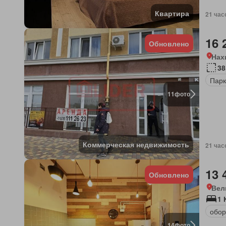
Квартира
21 час
16 
Обновлено
Нах
38
Парк
11
фото
Коммерческая недвижимость
21 час
13 
Обновлено
Вел
1 
обор
14
фото