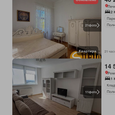
Печ
2 
Парк
Полн
21
фото
Квартира
21 час
14 
Ром
1 
Клад
Полн
11
фото