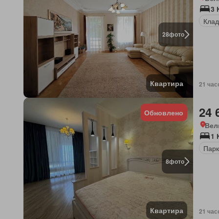
3 
Клад
28
фото
Квартира
21 час
24 
Обновлено
Вел
1 
Парк
8
фото
Квартира
21 час