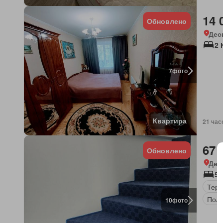
14 
Обновлено
Дес
2 
7
фото
Квартира
21 час
67 
Обновлено
Дес
5 
Терр
Полн
10
фото