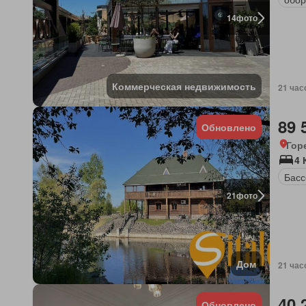
14
фото
Коммерческая недвижимость
21 час
89 
Обновлено
Гор
4 
Басс
21
фото
Дом
21 час
40 
Обновлено