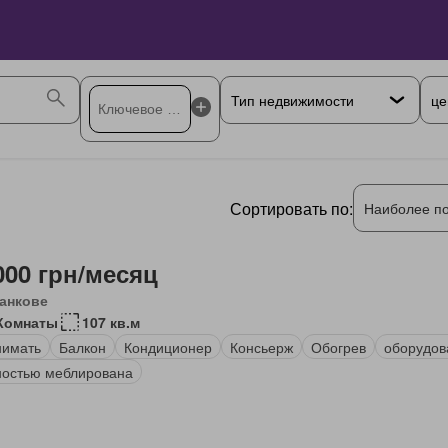
це
Сортировать по:
Наиболее п
000 грн/месяц
анкове
Комнаты
107 кв.м
нимать
Балкон
Кондиционер
Консьерж
Обогрев
оборудов
остью меблирована