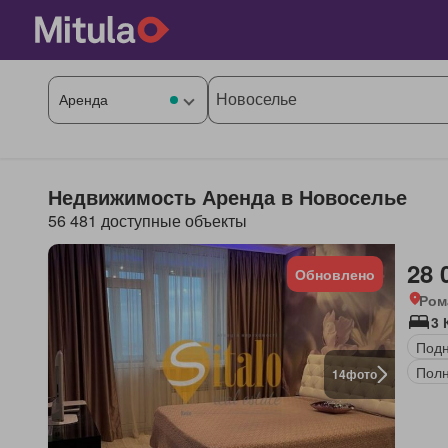
Недвижимость Аренда в Новоселье
56 481 доступные объекты
28 
Обновлено
Ром
3 
Под
Полн
14
фото