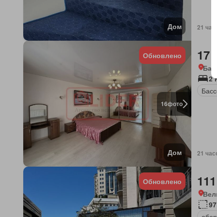
Дом
21 час
17 
Обновлено
Бал
2 
Басс
16
фото
Дом
21 час
111
Обновлено
Вел
97
обор