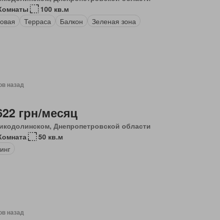
Комнаты
100 кв.м
овая
Терраса
Балкон
Зеленая зона
ов назад
622 грн/месяц
икодолинском, Днепропетровской области
Комната
50 кв.м
инг
ов назад