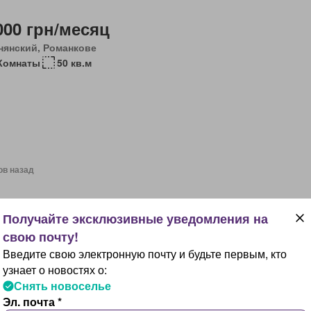
000 грн/месяц
нянский, Романкове
Комнаты
50 кв.м
ов назад
150 грн/месяц
нянский, Романкове
Комнаты
150 кв.м
Введите свою электронную почту и будьте первым, кто
аса
оборудованная кухня
Вода
Электричество
Обогрев
узнает о новостях о:
остью меблирована
Снять новоселье
Эл. почта *