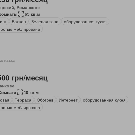
ерский, Романкове
Комнаты
65 кв.м
инг
Балкон
Зеленая зона
оборудованная кухня
остью меблирована
ов назад
500 грн/месяц
анкове
Комната
40 кв.м
овая
Терраса
Обогрев
Интернет
оборудованная кухня
остью меблирована