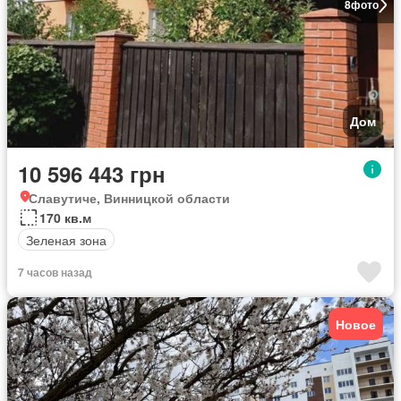
8
фото
Дом
10 596 443 грн
Славутиче, Винницкой области
170 кв.м
Зеленая зона
7 часов назад
Новое