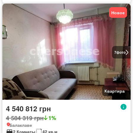
Новое
7
фото
Квартира
4 540 812 грн
4 584 319 грн
1%
Балаклаве
2 Комнаты
42 кв.м