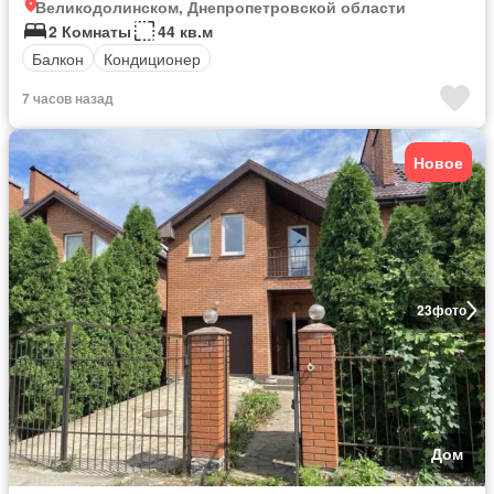
Великодолинском, Днепропетровской области
2 Комнаты
44 кв.м
Балкон
Кондиционер
7 часов назад
Новое
23
фото
Дом