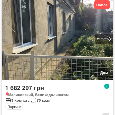
Новое
23
фото
Дом
1 682 297 грн
Малиновский, Великодолинском
3 Комнаты
70 кв.м
Паркинг