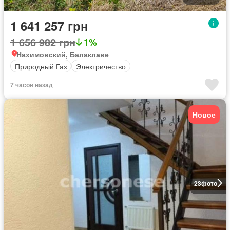
1 641 257 грн
1 656 982 грн
1%
Нахимовский, Балаклаве
Природный Газ
Электричество
7 часов назад
Новое
23
фото