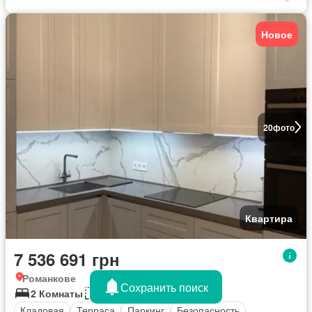
Новое
20
фото
Квартира
7 536 691 грн
Романкове
Сохранить поиск
2 Комнаты
70 кв.м
Кладовая
Терраса
Паркинг
Безопасность