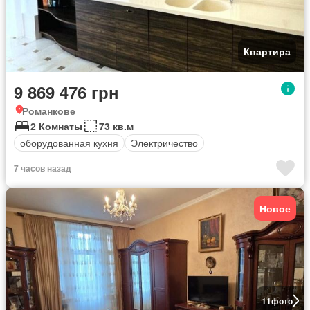
Квартира
9 869 476 грн
Романкове
2 Комнаты
73 кв.м
оборудованная кухня
Электричество
7 часов назад
Новое
11
фото