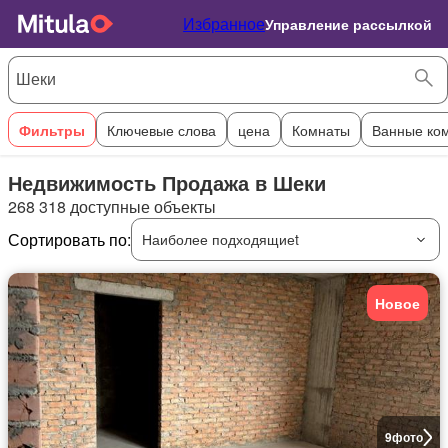
Избранное
Управление рассылкой
Фильтры
Ключевые слова
цена
Комнаты
Ванные ко
Недвижимость Продажа в Шеки
268 318 доступные объекты
Сортировать по:
Наиболее подходящиеt
Новое
9
фото