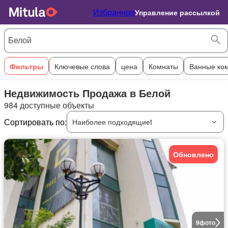
Избранное
Управление рассылкой
Фильтры
Ключевые слова
цена
Комнаты
Ванные ко
Недвижимость Продажа в Белой
984 доступные объекты
Сортировать по:
Наиболее подходящиеt
Обновлено
9
фото