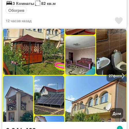
3 Комнаты
82 кв.м
Обогрев
12 часов назад
27
фото
Дом