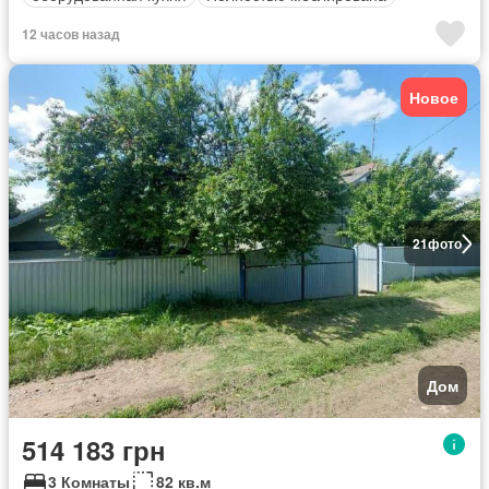
12 часов назад
Новое
21
фото
Дом
514 183 грн
3 Комнаты
82 кв.м