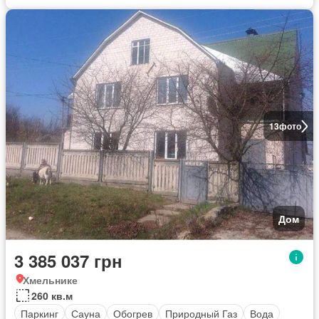
13
фото
Дом
3 385 037 грн
Хмельнике
260 кв.м
Паркинг
Сауна
Обогрев
Природный Газ
Вода