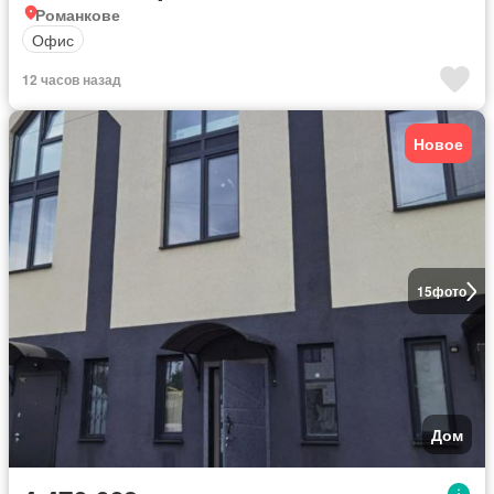
Романкове
Офис
12 часов назад
Новое
15
фото
Дом