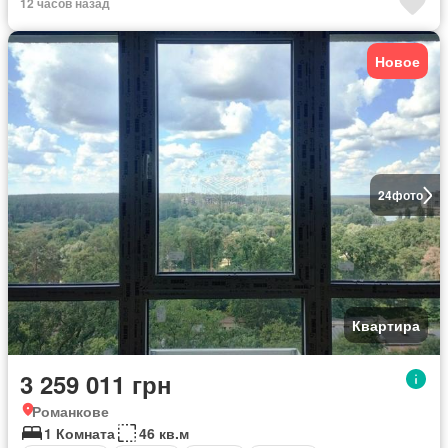
12 часов назад
Новое
24
фото
Квартира
3 259 011 грн
Романкове
1 Комната
46 кв.м