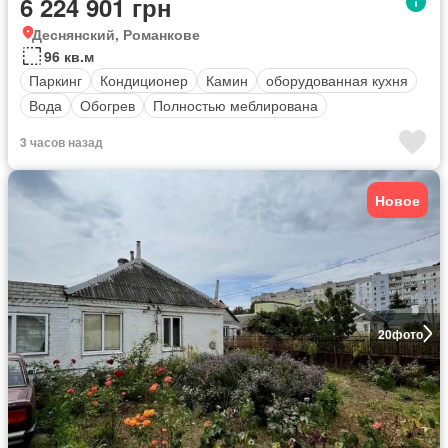
6 224 901 грн
Деснянский, Романкове
96 кв.м
Паркинг
Кондиционер
Камин
оборудованная кухня
Вода
Обогрев
Полностью меблирована
3 часов назад
Новое
20
фото