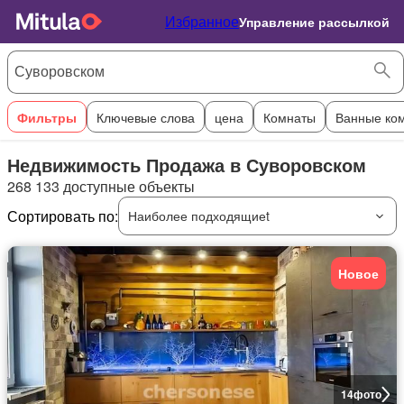
Избранное
Управление рассылкой
Фильтры
Ключевые слова
цена
Комнаты
Ванные ко
Недвижимость Продажа в Суворовском
268 133 доступные объекты
Сортировать по:
Наиболее подходящиеt
Новое
14
фото