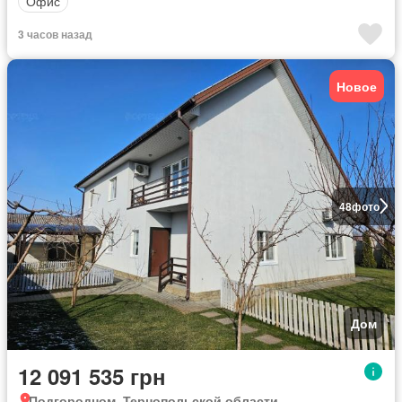
Офис
3 часов назад
Новое
48
фото
Дом
12 091 535 грн
Подгородном, Тернопольской области