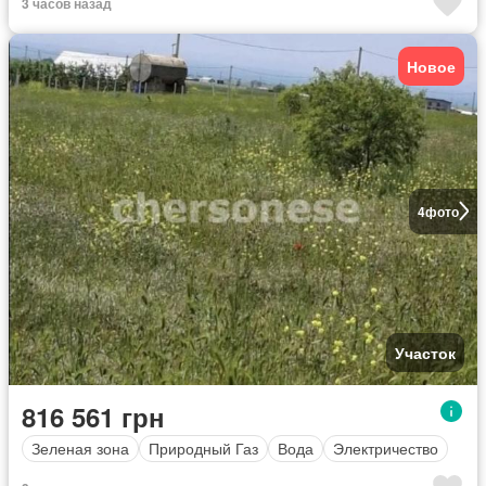
3 часов назад
Новое
4
фото
Участок
816 561 грн
Зеленая зона
Природный Газ
Вода
Электричество