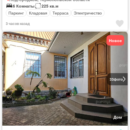
6 Комнаты
225 кв.м
Паркинг
Кладовая
Терраса
Электричество
3 часов назад
Новое
33
фото
Дом