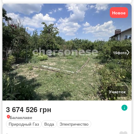
Новое
15
фото
Участок
3 674 526 грн
Балаклаве
Природный Газ
Вода
Электричество