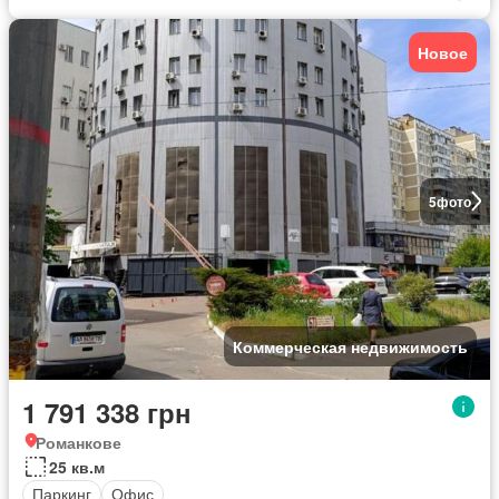
Новое
5
фото
Коммерческая недвижимость
1 791 338 грн
Романкове
25 кв.м
Паркинг
Офис