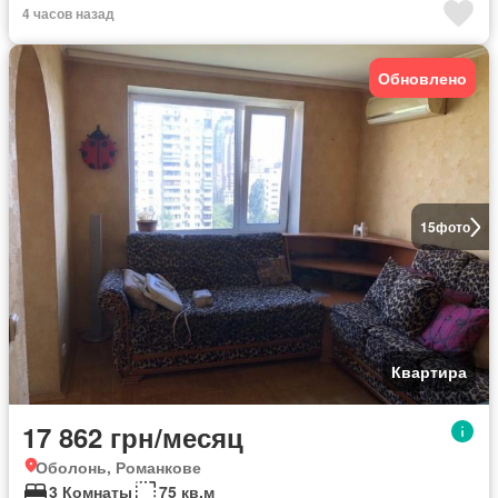
4 часов назад
Обновлено
15
фото
Квартира
17 862 грн/месяц
Оболонь, Романкове
3 Комнаты
75 кв.м