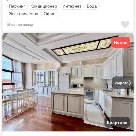
Паркинг
Кондиционер
Интернет
Вода
Электричество
Офис
18 часов назад
Новое
26
фото
Квартира