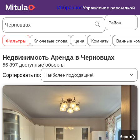
Избранное
Управление рассылкой
Район
Фильтры
Ключевые слова
цена
Комнаты
Ванные ко
Недвижимость Аренда в Черновцах
56 397 доступные объекты
Сортировать по:
Наиболее подходящиеt
6
фото