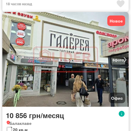
18 часов назад
Новое
8
фото
Офис
10 856 грн/месяц
Балаклаве
20 кв.м