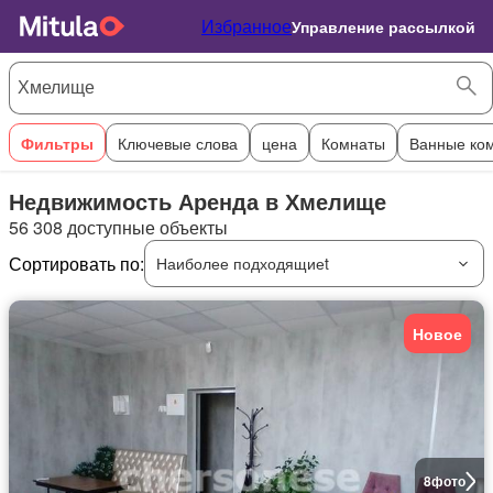
Избранное
Управление рассылкой
Фильтры
Ключевые слова
цена
Комнаты
Ванные ко
Недвижимость Аренда в Хмелище
56 308 доступные объекты
Сортировать по:
Наиболее подходящиеt
Новое
8
фото