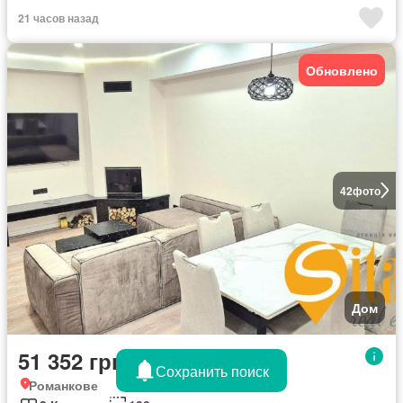
21 часов назад
Обновлено
42
фото
Дом
51 352 грн/месяц
Сохранить поиск
Романкове