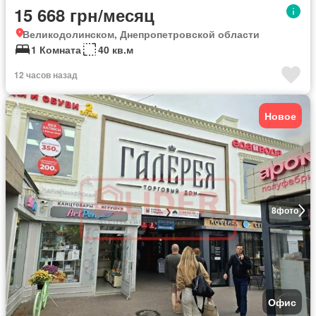
15 668 грн/месяц
Великодолинском, Днепропетровской области
1 Комната
40 кв.м
12 часов назад
Новое
8
фото
Офис