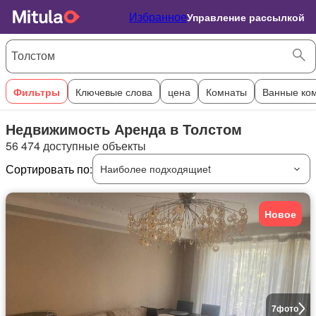
Избранное
Управление рассылкой
Фильтры
Ключевые слова
цена
Комнаты
Ванные ко
Недвижимость Аренда в Толстом
56 474 доступные объекты
Сортировать по:
Наиболее подходящиеt
Новое
7
фото