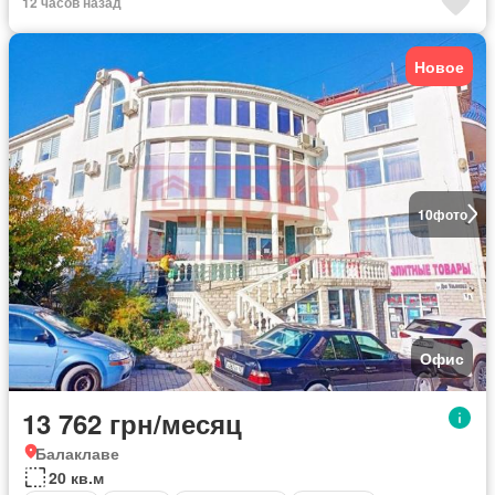
12 часов назад
Новое
10
фото
Офис
13 762 грн/месяц
Балаклаве
20 кв.м