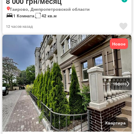
8 000 грн/месяц
Таирово, Днепропетровской области
1 Комната
42 кв.м
12 часов назад
Новое
16
фото
Квартира