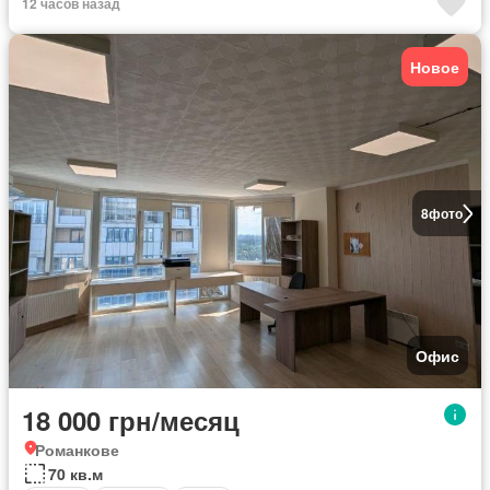
12 часов назад
Новое
8
фото
Офис
18 000 грн/месяц
Романкове
70 кв.м