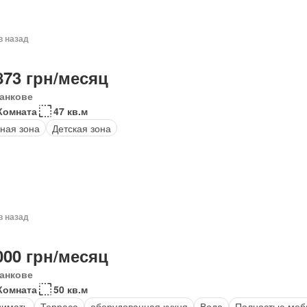
в назад
873 грн/месяц
анкове
Комната
47 кв.м
ная зона
Детская зона
в назад
000 грн/месяц
анкове
Комната
50 кв.м
нимать
Терраса
оборудованная кухня
Вода
Полностью меб