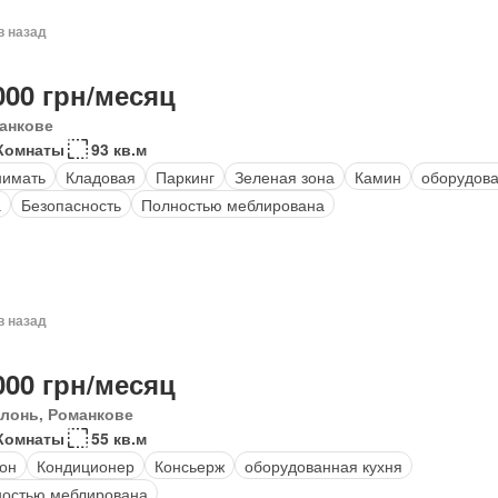
в назад
000 грн/месяц
анкове
Комнаты
93 кв.м
нимать
Кладовая
Паркинг
Зеленая зона
Камин
оборудова
а
Безопасность
Полностью меблирована
в назад
000 грн/месяц
лонь, Романкове
Комнаты
55 кв.м
он
Кондиционер
Консьерж
оборудованная кухня
остью меблирована