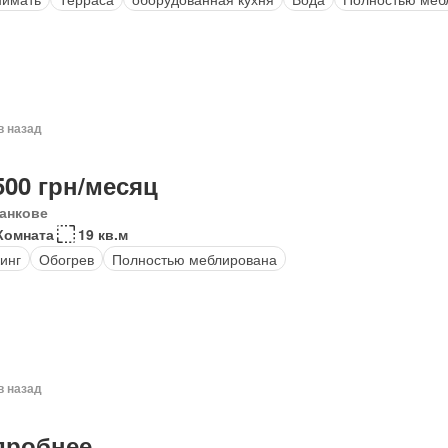
в назад
500 грн/месяц
анкове
Комната
19 кв.м
инг
Обогрев
Полностью меблирована
в назад
дробнее