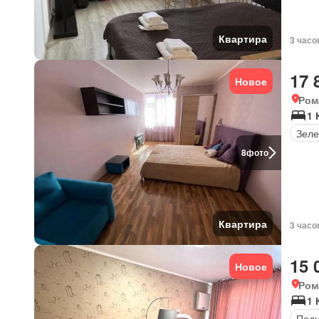
Квартира
3 часо
17 
Новое
Ром
1 
Зеле
8
фото
Квартира
3 часо
15 
Новое
Ром
1 
Под