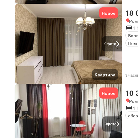
18 
Новое
Ром
1 
Балк
Полн
9
фото
Квартира
3 часо
10 
Новое
Ром
1 
обор
9
фото