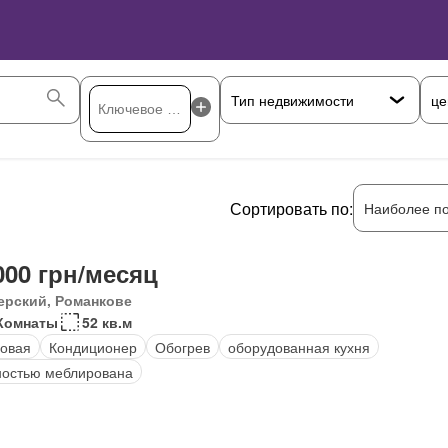
це
Сортировать по:
Наиболее п
000 грн/месяц
ерский, Романкове
Комнаты
52 кв.м
овая
Кондиционер
Обогрев
оборудованная кухня
остью меблирована