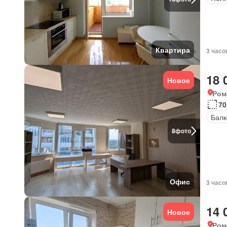
Квартира
3 часо
18 
Новое
Ром
70
Балк
8
фото
Офис
3 часо
14 
Новое
Ром