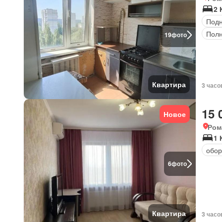
2 
Под
Полн
19
фото
Квартира
3 часо
15 
Новое
Ром
1 
обор
6
фото
Квартира
3 часо