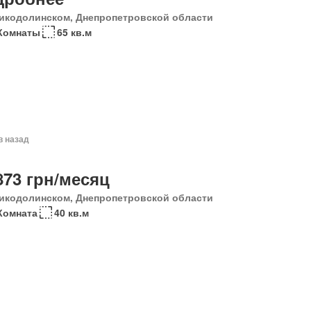
икодолинском, Днепропетровской области
Комнаты
65 кв.м
в назад
873 грн/месяц
икодолинском, Днепропетровской области
Комната
40 кв.м