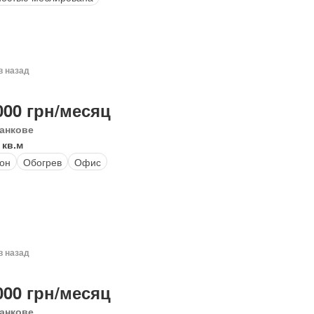
в назад
000 грн/месяц
анкове
 кв.м
он
Обогрев
Офис
в назад
000 грн/месяц
анкове