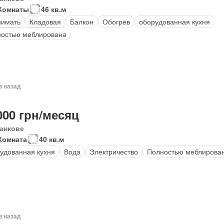
Комнаты
46 кв.м
нимать
Кладовая
Балкон
Обогрев
оборудованная кухня
остью меблирована
в назад
000 грн/месяц
анкове
Комната
40 кв.м
удованная кухня
Вода
Электричество
Полностью меблирова
в назад