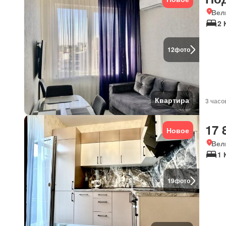
Вел
2 
12
фото
Квартира
3 часо
17 
Новое
Вел
1 
19
фото