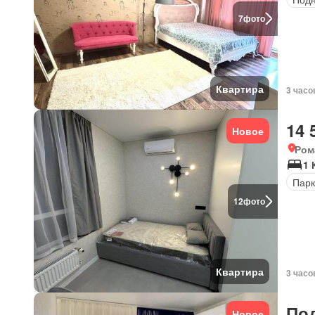
7
фото
Квартира
3 часо
14 
Новое
Ром
1 
Парк
12
фото
Квартира
3 часо
По
Новое