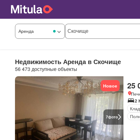
Недвижимость Аренда в Скочище
56 473 доступные объекты
25 
Новое
Печ
2 
Клад
Полн
7
фото