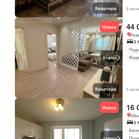
Квартира
3 часо
44 
Новое
Ром
3 
Под
Вод
21
фото
Квартира
3 часо
16 
Новое
Обо
2 
Балк
Полн
13
фото