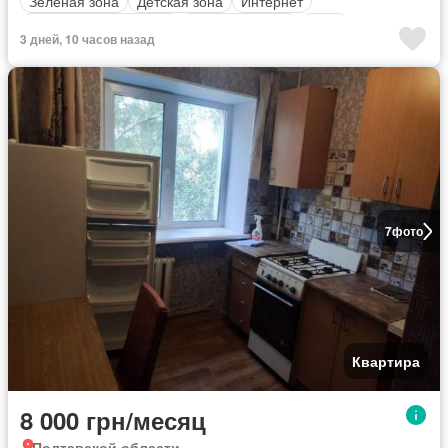
Зеленая зона
Детская зона
Интернет
оборудованная кухня
Природный Газ
Вода
3 дней, 10 часов назад
Электричество
Обогрев
Полностью меблирована
7
фото
Квартира
8 000 грн/месяц
Полтавской области