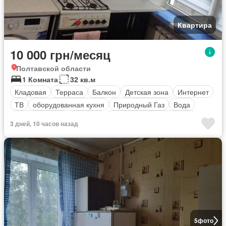
Квартира
10 000 грн/месяц
Полтавской области
1 Комната
32 кв.м
Кладовая
Терраса
Балкон
Детская зона
Интернет
ТВ
оборудованная кухня
Природный Газ
Вода
Электричество
Обогрев
Полностью меблирована
3 дней, 10 часов назад
5
фото