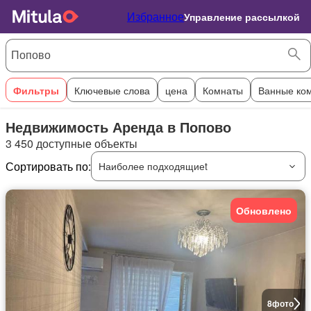
Избранное
Управление рассылкой
Фильтры
Ключевые слова
цена
Комнаты
Ванные ко
Недвижимость Аренда в Попово
3 450 доступные объекты
Сортировать по:
Наиболее подходящиеt
Обновлено
8
фото