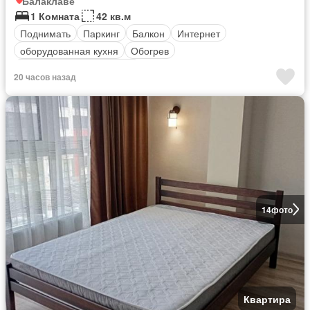
Балаклаве
1 Комната
42 кв.м
Поднимать
Паркинг
Балкон
Интернет
оборудованная кухня
Обогрев
Полностью меблирована
20 часов назад
14
фото
Квартира