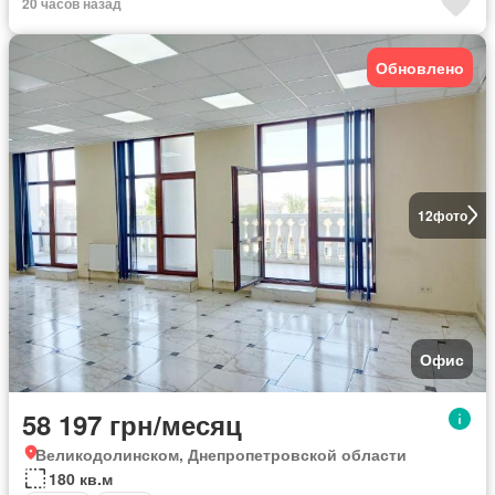
20 часов назад
Обновлено
12
фото
Офис
58 197 грн/месяц
Великодолинском, Днепропетровской области
180 кв.м