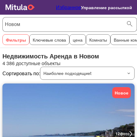
Избранное
Управление рассылкой
Фильтры
Ключевые слова
цена
Комнаты
Ванные ко
Недвижимость Аренда в Новом
4 386 доступные объекты
Сортировать по:
Наиболее подходящиеt
Новое
12
фото