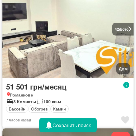
42
фото
Дом
51 501 грн/месяц
Романкове
3 Комнаты
100 кв.м
Бассейн
Обогрев
Камин
7 часов назад
Сохранить поиск