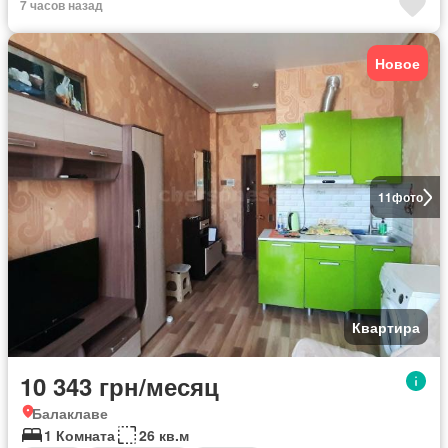
7 часов назад
Новое
11
фото
Квартира
10 343 грн/месяц
Балаклаве
1 Комната
26 кв.м