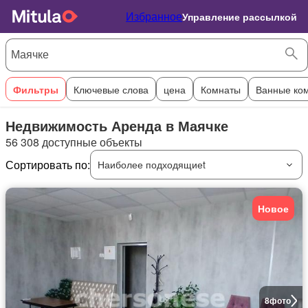
Избранное
Управление рассылкой
Фильтры
Ключевые слова
цена
Комнаты
Ванные ко
Недвижимость Аренда в Маячке
56 308 доступные объекты
Сортировать по:
Наиболее подходящиеt
Новое
8
фото