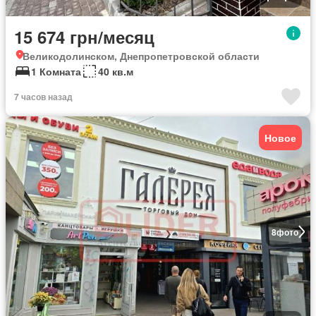
15 674 грн/месяц
Великодолинском, Днепропетровской области
1 Комната
40 кв.м
7 часов назад
Новое
8
фото