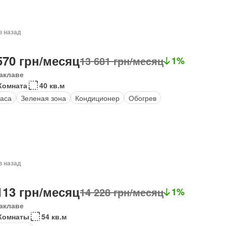
в назад
570 грн/месяц
13 681 грн/месяц
1%
аклаве
Комната
40 кв.м
аса
Зеленая зона
Кондиционер
Обогрев
в назад
113 грн/месяц
14 228 грн/месяц
1%
аклаве
 Комнаты
54 кв.м