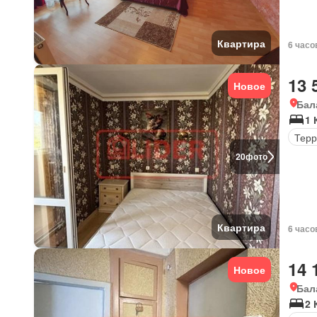
Квартира
6 часо
13 
Новое
Бал
1 
Терр
20
фото
Квартира
6 часо
14 
Новое
Бал
2