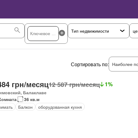
це
Сортировать по:
Наиболее п
484 грн/месяц
12 587 грн/месяц
1%
имовский, Балаклаве
Комната
36 кв.м
нимать
Балкон
оборудованная кухня