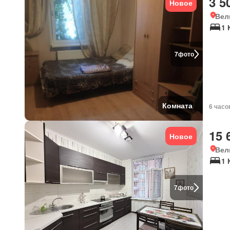
3 5
Новое
Вел
1 
7
фото
Комната
6 часо
15 
Новое
Вел
1 
7
фото