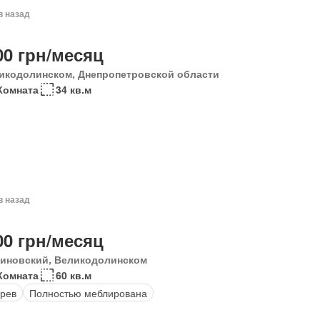
в назад
00 грн/месяц
икодолинском, Днепропетровской области
Комната
34 кв.м
в назад
00 грн/месяц
иновский, Великодолинском
Комната
60 кв.м
рев
Полностью меблирована