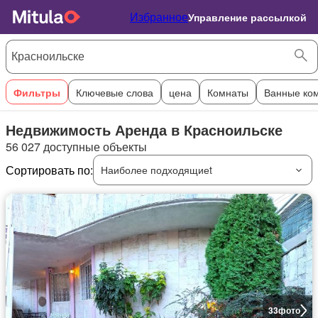
Избранное
Управление рассылкой
Фильтры
Ключевые слова
цена
Комнаты
Ванные ко
Недвижимость Аренда в Красноильске
56 027 доступные объекты
Сортировать по:
Наиболее подходящиеt
33
фото