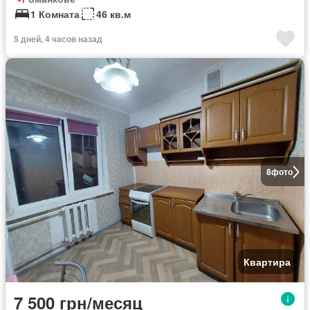
1 Комната
46 кв.м
5 дней, 4 часов назад
8
фото
Квартира
7 500 грн/месяц