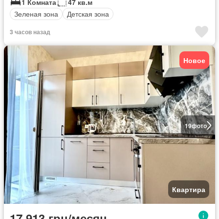
1 Комната
47 кв.м
Зеленая зона
Детская зона
3 часов назад
Новое
19
фото
Квартира
17 913 грн/месяц