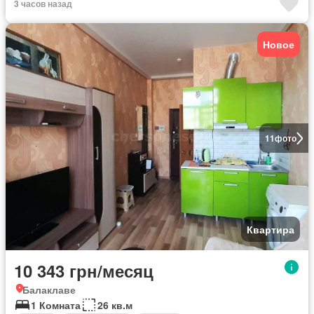
3 часов назад
Новое
11
фото
Квартира
10 343 грн/месяц
Балаклаве
1 Комната
26 кв.м