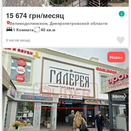
15 674 грн/месяц
Великодолинском, Днепропетровской области
1 Комната
40 кв.м
3 часов назад
Новое
8
фото