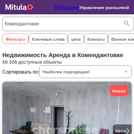
Избранное
Управление рассылкой
Фильтры
Ключевые слова
цена
Комнаты
Ванные ко
Недвижимость Аренда в Комендантовке
56 308 доступные объекты
Сортировать по:
Наиболее подходящиеt
Новое
8
фото