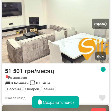
42
фото
Дом
51 501 грн/месяц
Романкове
3 Комнаты
100 кв.м
Бассейн
Обогрев
Камин
3 часов назад
Сохранить поиск