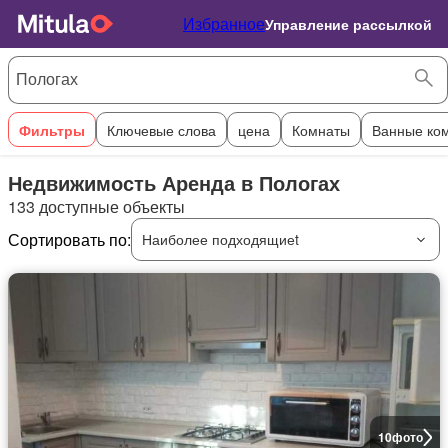
Избранное
Управление рассылкой
Фильтры
Ключевые слова
цена
Комнаты
Ванные ко
Недвижимость Аренда в Пологах
133 доступные объекты
Сортировать по:
Наиболее подходящиеt
10
фото