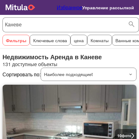
Избранное
Управление рассылкой
Фильтры
Ключевые слова
цена
Комнаты
Ванные ко
Недвижимость Аренда в Каневе
131 доступные объекты
Сортировать по:
Наиболее подходящиеt
10
фото