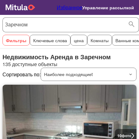
Избранное
Управление рассылкой
Фильтры
Ключевые слова
цена
Комнаты
Ванные ко
Недвижимость Аренда в Заречном
135 доступные объекты
Сортировать по:
Наиболее подходящиеt
10
фото