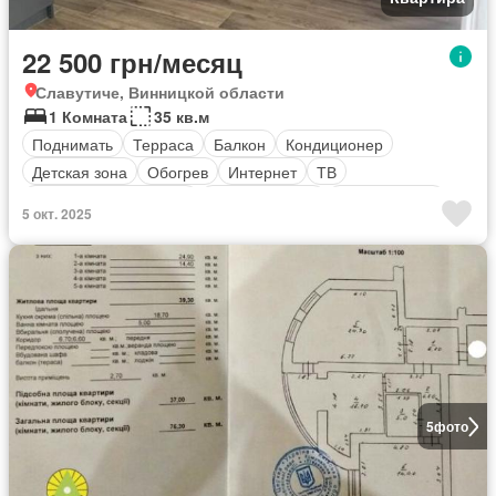
22 500 грн/месяц
Славутиче, Винницкой области
1 Комната
35 кв.м
Поднимать
Терраса
Балкон
Кондиционер
Детская зона
Обогрев
Интернет
ТВ
оборудованная кухня
Электричество
Безопасность
5 окт. 2025
Полностью меблирована
5
фото