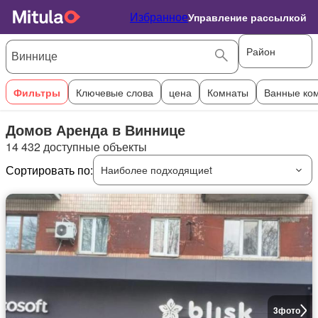
Избранное
Управление рассылкой
Район
Фильтры
Ключевые слова
цена
Комнаты
Ванные ко
Домов Аренда в Виннице
14 432 доступные объекты
Сортировать по:
Наиболее подходящиеt
3
фото