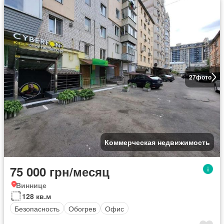
27
фото
Коммерческая недвижимость
75 000 грн/месяц
Виннице
128 кв.м
Безопасность
Обогрев
Офис