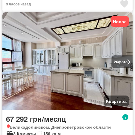
3 часов назад
Новое
26
фото
Квартира
67 292 грн/месяц
Великодолинском, Днепропетровской области
3 Комнаты
156 кв.м