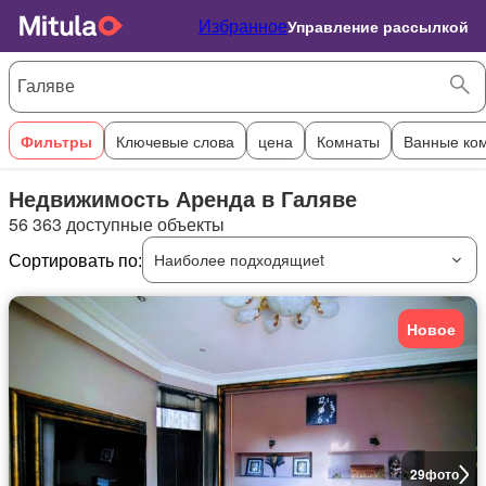
Избранное
Управление рассылкой
Фильтры
Ключевые слова
цена
Комнаты
Ванные ко
Недвижимость Аренда в Галяве
56 363 доступные объекты
Сортировать по:
Наиболее подходящиеt
Новое
29
фото