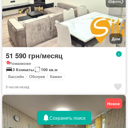
42
фото
Дом
51 590 грн/месяц
Романкове
3 Комнаты
100 кв.м
Бассейн
Обогрев
Камин
3 часов назад
Новое
Сохранить поиск