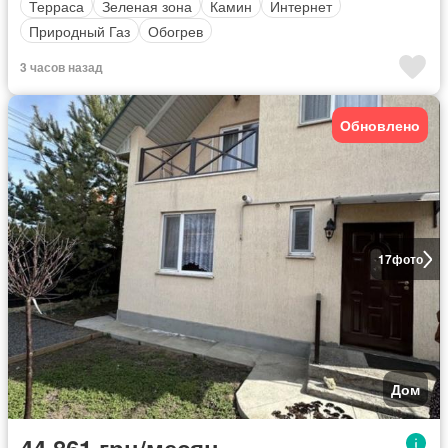
Терраса
Зеленая зона
Камин
Интернет
Природный Газ
Обогрев
3 часов назад
Обновлено
17
фото
Дом