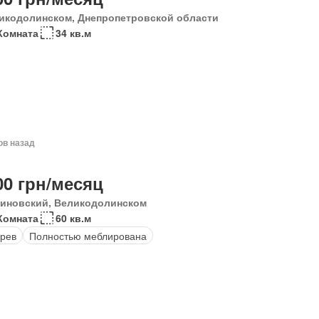
икодолинском, Днепропетровской области
Комната
34 кв.м
ов назад
00 грн/месяц
иновский, Великодолинском
Комната
60 кв.м
рев
Полностью меблирована