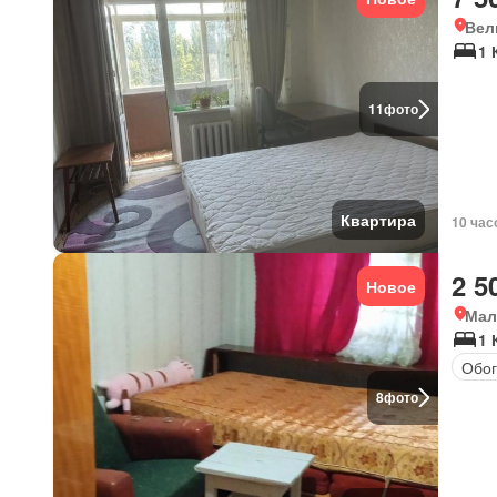
Вел
1 
11
фото
Квартира
10 час
2 5
Новое
Мал
1 
Обог
8
фото