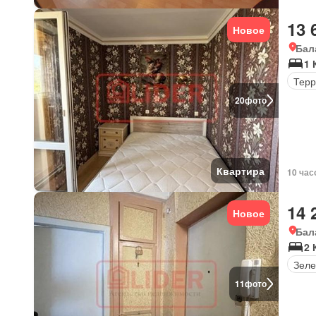
13 
Новое
Бал
1 
Терр
20
фото
Квартира
10 час
14 
Новое
Бал
2
Зеле
11
фото