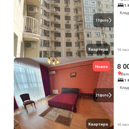
1 
Клад
17
фото
Квартира
10 час
8 0
Новое
Вел
1 
Клад
21
фото
Квартира
10 час