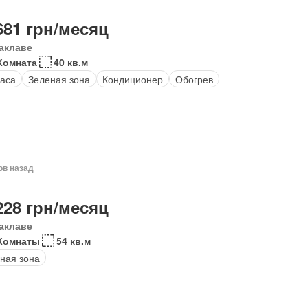
681 грн/месяц
аклаве
Комната
40 кв.м
аса
Зеленая зона
Кондиционер
Обогрев
ов назад
228 грн/месяц
аклаве
 Комнаты
54 кв.м
ная зона