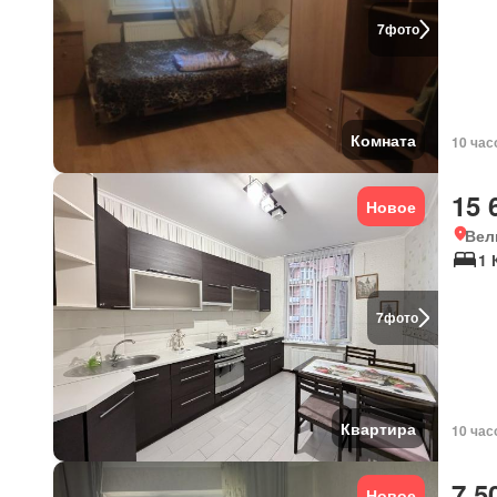
7
фото
Комната
10 час
15 
Новое
Вел
1 
7
фото
Квартира
10 час
7 5
Новое