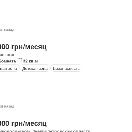
ов назад
000 грн/месяц
анкове
Комната
32 кв.м
ная зона
Детская зона
Безопасность
ов назад
000 грн/месяц
икодолинском, Днепропетровской области