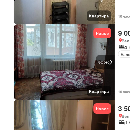
Квартира
10 час
9 0
Новое
Вел
3 
Балк
8
фото
Квартира
10 час
3 5
Новое
Вел
1 