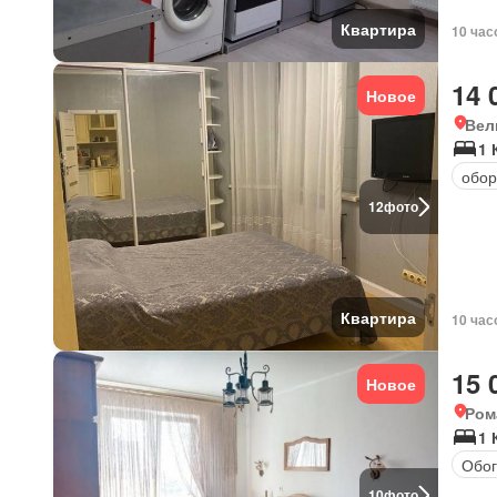
Квартира
10 час
14 
Новое
Вел
1 
обор
12
фото
Квартира
10 час
15 
Новое
Ром
1 
Обог
10
фото