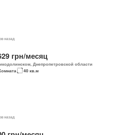
ов назад
629 грн/месяц
икодолинском, Днепропетровской области
Комната
40 кв.м
ов назад
00 грн/месяц