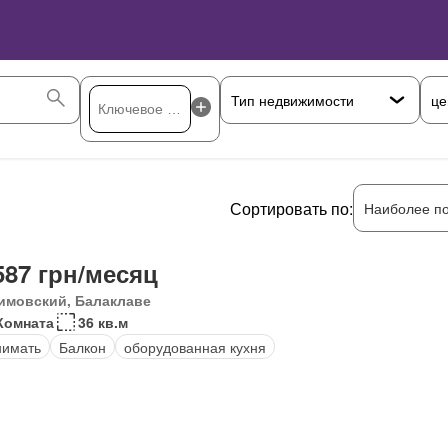
це
Сортировать по:
Наиболее п
587 грн/месяц
имовский, Балаклаве
Комната
36 кв.м
нимать
Балкон
оборудованная кухня