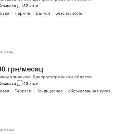
Комната
52 кв.м
овая
Паркинг
Балкон
Безопасность
ов назад
00 грн/месяц
икодолинском, Днепропетровской области
Комната
40 кв.м
овая
Терраса
Кондиционер
оборудованная кухня
ов назад