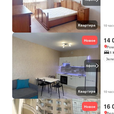
Квартира
10 час
14 
Новое
Ром
1 
Зеле
6
фото
Квартира
10 час
16 
Новое
Вел