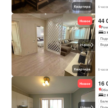
Квартира
5 часо
44 
Новое
Ром
3 
Под
Вод
21
фото
Квартира
5 часо
16 
Новое
Обо
2 
Балк
Полн
13
фото