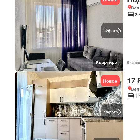
Вел
2 
12
фото
Квартира
5 часо
17 
Новое
Вел
1 
19
фото