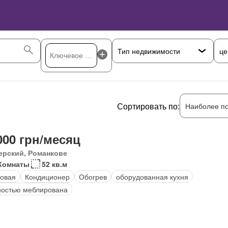
це
Сортировать по:
Наиболее п
000 грн/месяц
ерский, Романкове
Комнаты
52 кв.м
овая
Кондиционер
Обогрев
оборудованная кухня
остью меблирована