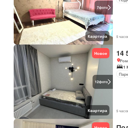
7
фото
Квартира
5 часо
14 
Новое
Ром
1 
Парк
12
фото
Квартира
5 часо
По
Новое