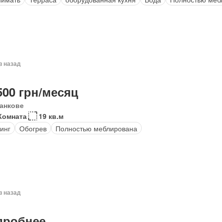
в назад
500 грн/месяц
анкове
Комната
19 кв.м
инг
Обогрев
Полностью меблирована
в назад
дробнее