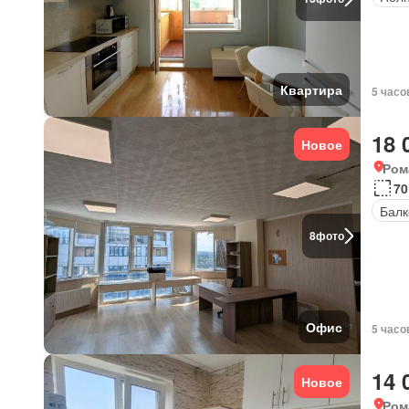
Квартира
5 часо
18 
Новое
Ром
70
Балк
8
фото
Офис
5 часо
14 
Новое
Ром