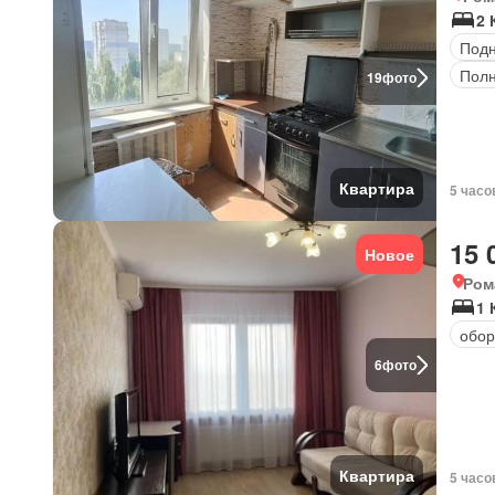
2 
Под
Полн
19
фото
Квартира
5 часо
15 
Новое
Ром
1 
обор
6
фото
Квартира
5 часо