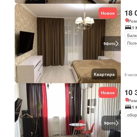
18 
Новое
Ром
1 
Балк
Полн
9
фото
Квартира
5 часо
10 
Новое
Ром
1 
обор
9
фото