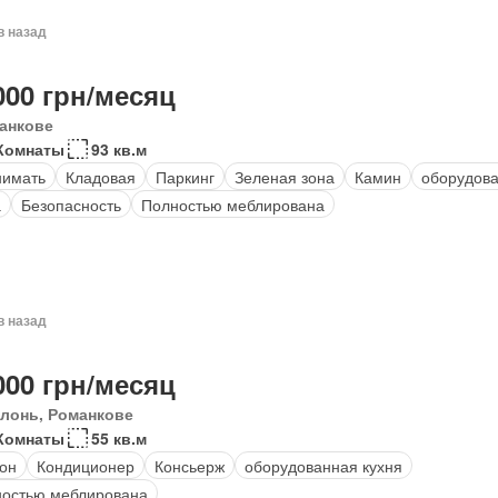
в назад
000 грн/месяц
анкове
Комнаты
93 кв.м
нимать
Кладовая
Паркинг
Зеленая зона
Камин
оборудова
а
Безопасность
Полностью меблирована
в назад
000 грн/месяц
лонь, Романкове
Комнаты
55 кв.м
он
Кондиционер
Консьерж
оборудованная кухня
остью меблирована