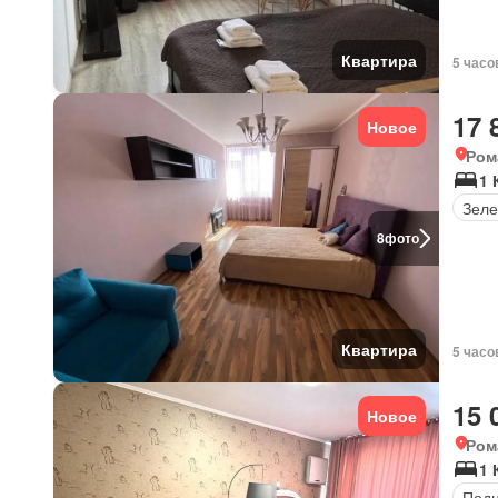
Квартира
5 часо
17 
Новое
Ром
1 
Зеле
8
фото
Квартира
5 часо
15 
Новое
Ром
1 
Под