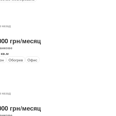
в назад
000 грн/месяц
анкове
 кв.м
он
Обогрев
Офис
в назад
000 грн/месяц
анкове