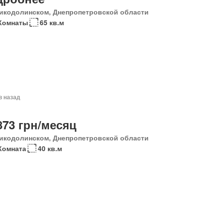
икодолинском, Днепропетровской области
Комнаты
65 кв.м
в назад
873 грн/месяц
икодолинском, Днепропетровской области
Комната
40 кв.м