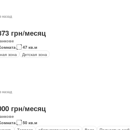
в назад
873 грн/месяц
анкове
Комната
47 кв.м
ная зона
Детская зона
в назад
000 грн/месяц
анкове
Комната
50 кв.м
нимать
Терраса
оборудованная кухня
Вода
Полностью меб