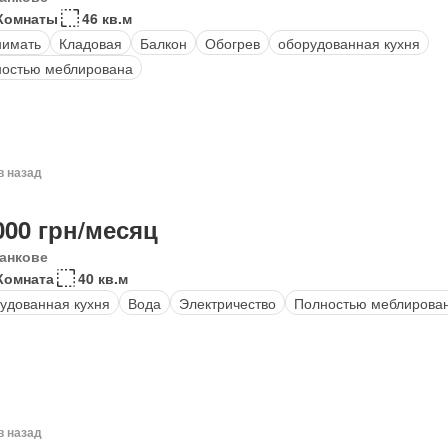
Комнаты
46 кв.м
нимать
Кладовая
Балкон
Обогрев
оборудованная кухня
остью меблирована
в назад
000 грн/месяц
анкове
Комната
40 кв.м
удованная кухня
Вода
Электричество
Полностью меблирова
в назад