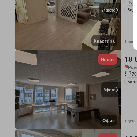
Под
Вод
21
фото
Квартира
1 день
18 
Новое
Ром
70
Балк
8
фото
Офис
1 день