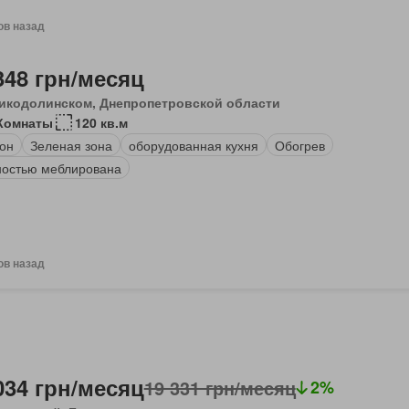
ов назад
348 грн/месяц
икодолинском, Днепропетровской области
Комнаты
120 кв.м
он
Зеленая зона
оборудованная кухня
Обогрев
остью меблирована
ов назад
034 грн/месяц
19 331 грн/месяц
2%