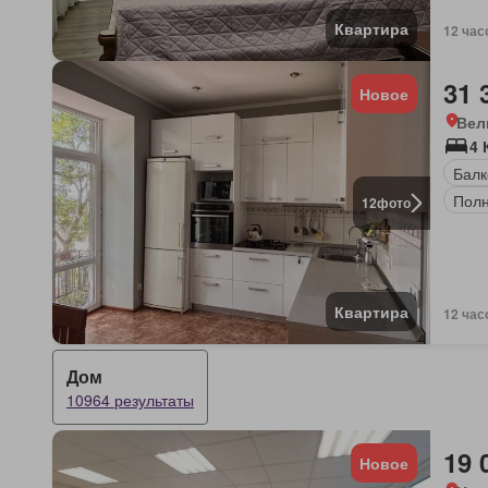
Квартира
12 час
31 
Новое
Вел
4 
Балк
Полн
12
фото
Квартира
12 час
Дом
10964 результаты
19 
Новое