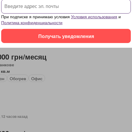
нимать
Кладовая
Паркинг
Зеленая зона
Камин
оборудова
а
Безопасность
Полностью меблирована
При подписке я принимаю условия
Условия использования
и
Политика конфиденциальности
Получать уведомления
, 12 часов назад
000 грн/месяц
анкове
 кв.м
он
Обогрев
Офис
, 12 часов назад