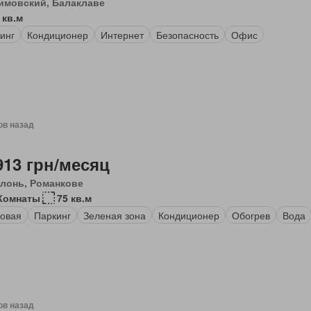
имовский, Балаклаве
 кв.м
инг
Кондиционер
Интернет
Безопасность
Офис
ов назад
913 грн/месяц
лонь, Романкове
Комнаты
75 кв.м
овая
Паркинг
Зеленая зона
Кондиционер
Обогрев
Вода
ов назад