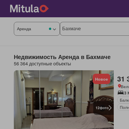
Недвижимость Аренда в Бахмаче
56 364 доступные объекты
31 
Новое
Вел
3 
Балк
Полн
12
фото