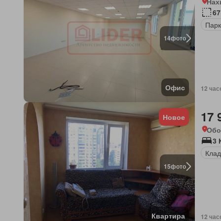
Нах
67
Парк
14
фото
Офис
12 час
17 
Новое
Обо
3 
Клад
15
фото
Квартира
12 час