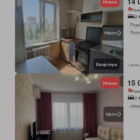
14 
Новое
Ром
2 
Под
Полн
19
фото
Квартира
1 день
15 
Новое
Ром
1 
обор
6
фото