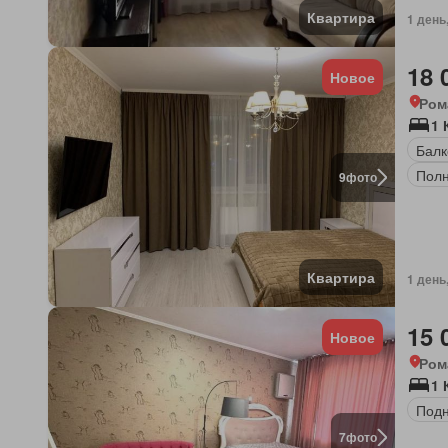
Квартира
1 день
18 
Новое
Ром
1 
Балк
Полн
9
фото
Квартира
1 день
15 
Новое
Ром
1 
Под
7
фото