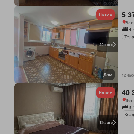
5 3
Новое
Вел
4 
Терр
32
фото
Дом
12 час
40 
Новое
Вел
3 
Клад
12
фото