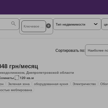
це
Сортировать по:
Наиболее п
348 грн/месяц
икодолинском, Днепропетровской области
Комнаты
120 кв.м
он
Зеленая зона
оборудованная кухня
Электричество
Обог
остью меблирована