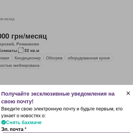
ов назад
000 грн/месяц
ерский, Романкове
Комнаты
52 кв.м
овая
Кондиционер
Обогрев
оборудованная кухня
остью меблирована
, 12 часов назад
Введите свою электронную почту и будьте первым, кто
000 грн/месяц
узнает о новостях о:
анкове
Снять бахмаче
Комнаты
93 кв.м
Эл. почта *