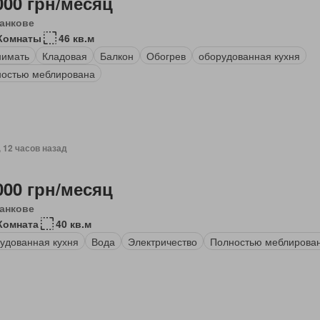
000 грн/месяц
анкове
Комнаты
46 кв.м
нимать
Кладовая
Балкон
Обогрев
оборудованная кухня
остью меблирована
, 12 часов назад
000 грн/месяц
анкове
Комната
40 кв.м
удованная кухня
Вода
Электричество
Полностью меблирова