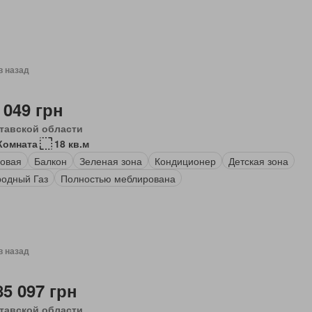
в назад
 049 грн
тавской области
Комната
18 кв.м
овая
Балкон
Зеленая зона
Кондиционер
Детская зона
одный Газ
Полностью меблирована
в назад
85 097 грн
тавской области