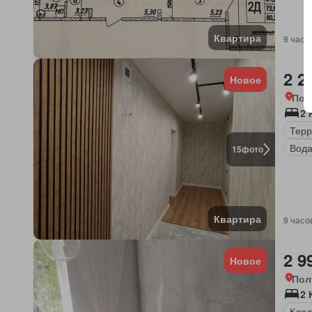
Квартира
9 часо
2 2
Новое
Пол
2
Терр
Вод
15
фото
Квартира
9 часо
2 9
Новое
Пол
2
Клад