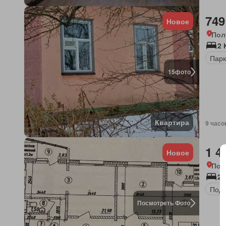
749
Новое
Пол
2
Парк
15
фото
Квартира
9 часо
1 4
Новое
Пол
2 
Под
Посмотреть Фото