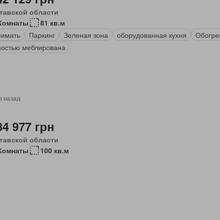
тавской области
Комнаты
81 кв.м
нимать
Паркинг
Зеленая зона
оборудованная кухня
Обогре
остью меблирована
в назад
84 977 грн
тавской области
Комнаты
100 кв.м