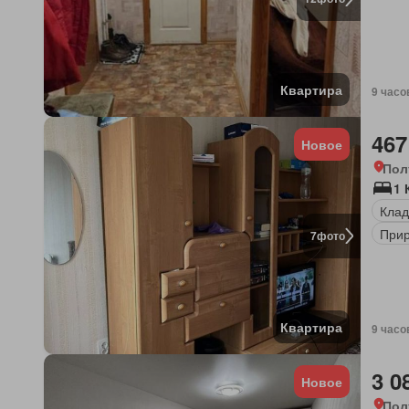
Квартира
9 часо
467
Новое
Пол
1 
Клад
Прир
7
фото
Квартира
9 часо
3 0
Новое
Пол