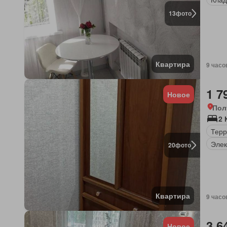
13
фото
Квартира
9 часо
1 7
Новое
Пол
2 
Терр
Элек
20
фото
Квартира
9 часо
3 6
Новое