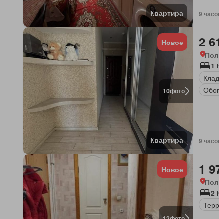
Квартира
9 часо
2 6
Новое
Пол
1 
Клад
Обог
10
фото
Квартира
9 часо
1 9
Новое
Пол
2
Терр
12
фото