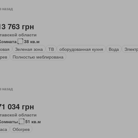
в назад
13 763 грн
тавской области
Комната
38 кв.м
овая
Зеленая зона
ТВ
оборудованная кухня
Вода
Элект
рев
Полностью меблирована
в назад
71 034 грн
тавской области
 Комнаты
51 кв.м
аса
Обогрев