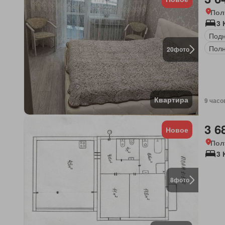
Пол
3 
Под
Полн
20
фото
Квартира
9 часо
3 6
Новое
Пол
3 
8
фото