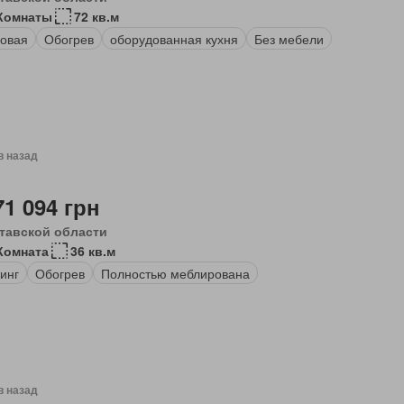
Комнаты
72 кв.м
овая
Обогрев
оборудованная кухня
Без мебели
в назад
71 094 грн
тавской области
Комната
36 кв.м
инг
Обогрев
Полностью меблирована
в назад