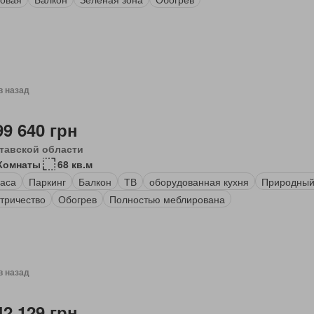
в назад
99 640 грн
тавской области
Комнаты
68 кв.м
аса
Паркинг
Балкон
ТВ
оборудованная кухня
Природный
тричество
Обогрев
Полностью меблирована
в назад
42 129 грн