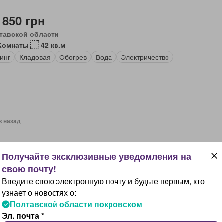
 850 грн
тавской области
 Комнаты
42 кв.м
инг
Кладовая
Обогрев
Вода
Электричество
в назад
99 700 грн
тавской области
Комнаты
80 кв.м
Введите свою электронную почту и будьте первым, кто
нимать
Терраса
Паркинг
Балкон
Обогрев
узнает о новостях о:
Полтавской области покровском
Эл. почта *