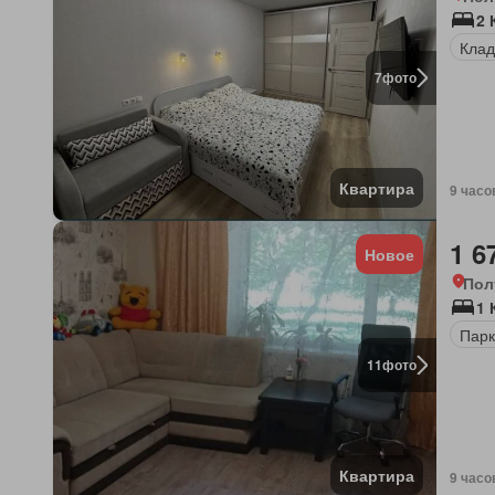
2 
Клад
7
фото
Квартира
9 часо
1 6
Новое
Пол
1 
Парк
11
фото
Квартира
9 часо