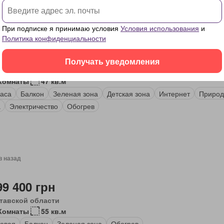
При подписке я принимаю условия
Условия использования
и
в назад
Политика конфиденциальности
70 974 грн
Получать уведомления
тавской области
 Комнаты
47 кв.м
аса
Балкон
Зеленая зона
Детская зона
Интернет
Природ
а
Электричество
Обогрев
в назад
99 400 грн
тавской области
 Комнаты
55 кв.м
овая
Балкон
Зеленая зона
Обогрев