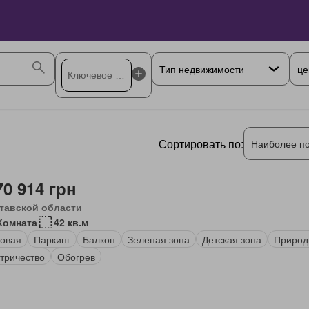
це
Сортировать по:
Наиболее п
70 914 грн
тавской области
Комната
42 кв.м
овая
Паркинг
Балкон
Зеленая зона
Детская зона
Природ
тричество
Обогрев