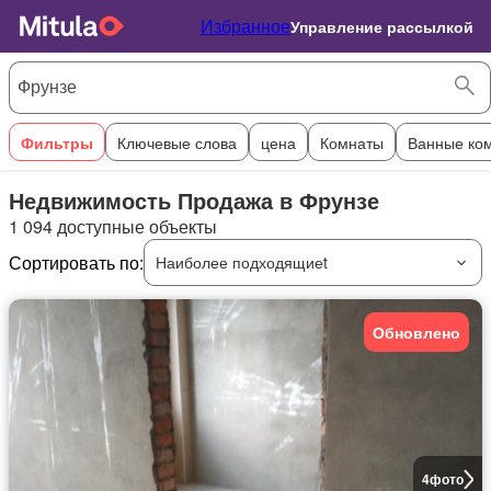
Избранное
Управление рассылкой
Фильтры
Ключевые слова
цена
Комнаты
Ванные ко
Недвижимость Продажа в Фрунзе
1 094 доступные объекты
Сортировать по:
Наиболее подходящиеt
Обновлено
4
фото