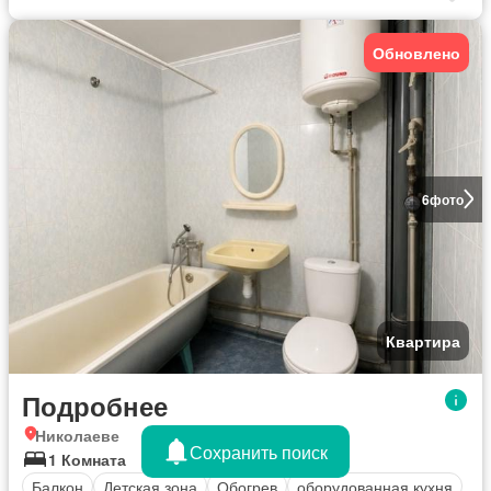
Обновлено
6
фото
Квартира
Подробнее
Николаеве
Сохранить поиск
1 Комната
Балкон
Детская зона
Обогрев
оборудованная кухня