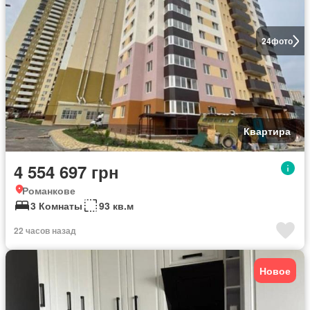
24
фото
Квартира
4 554 697 грн
Романкове
3 Комнаты
93 кв.м
22 часов назад
Новое