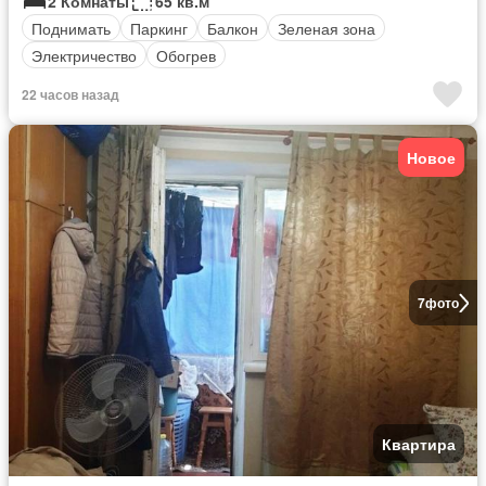
2 Комнаты
65 кв.м
Поднимать
Паркинг
Балкон
Зеленая зона
Электричество
Обогрев
22 часов назад
Новое
7
фото
Квартира