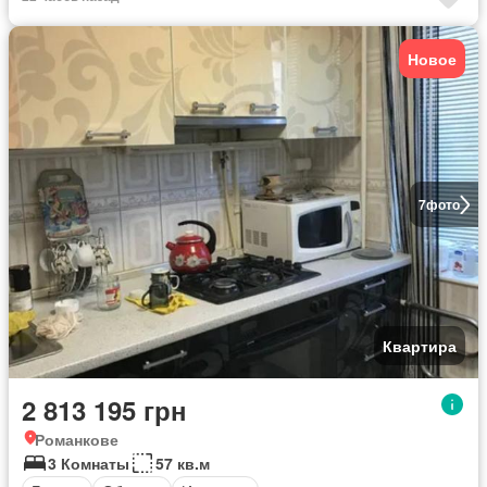
Новое
7
фото
Квартира
2 813 195 грн
Романкове
3 Комнаты
57 кв.м