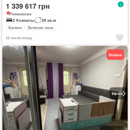
1 339 617 грн
Романкове
2 Комнаты
29 кв.м
Балкон
Зеленая зона
22 часов назад
Новое
9
фото