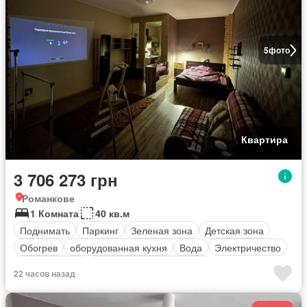
5
фото
Квартира
3 706 273 грн
Романкове
1 Комната
40 кв.м
Поднимать
Паркинг
Зеленая зона
Детская зона
Обогрев
оборудованная кухня
Вода
Электричество
Безопасность
Полностью меблирована
22 часов назад