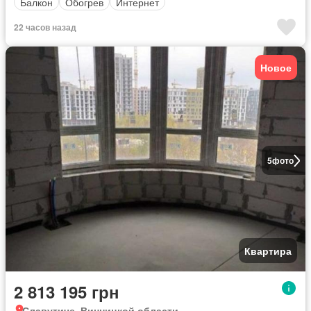
Балкон
Обогрев
Интернет
22 часов назад
Новое
5
фото
Квартира
2 813 195 грн
Славутиче, Винницкой области