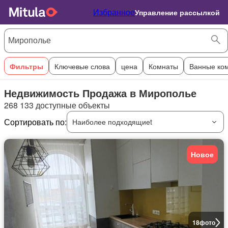
Избранное
Управление рассылкой
Фильтры
Ключевые слова
цена
Комнаты
Ванные ко
Недвижимость Продажа в Мирополье
268 133 доступные объекты
Сортировать по:
Наиболее подходящиеt
Новое
18
фото