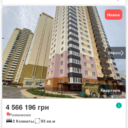
Новое
24
фото
Квартира
4 566 196 грн
Романкове
3 Комнаты
93 кв.м