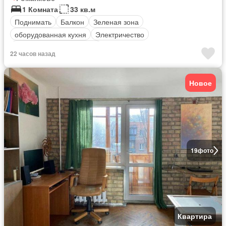
1 Комната
33 кв.м
Поднимать
Балкон
Зеленая зона
оборудованная кухня
Электричество
Полностью меблирована
22 часов назад
Новое
19
фото
Квартира