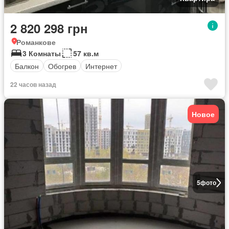
2 820 298 грн
Романкове
3 Комнаты
57 кв.м
Балкон
Обогрев
Интернет
22 часов назад
Новое
5
фото