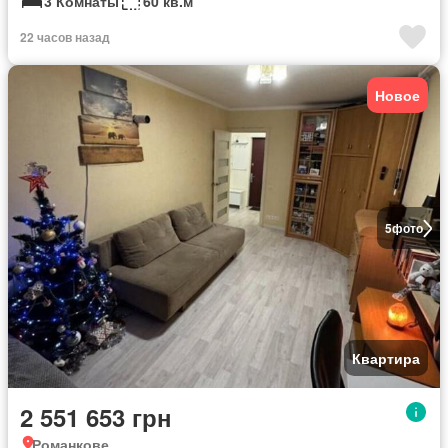
3 Комнаты
60 кв.м
22 часов назад
Новое
5
фото
Квартира
2 551 653 грн
Романкове