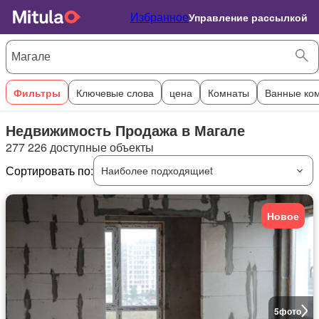
Избранное
Управление рассылкой
Фильтры
Ключевые слова
цена
Комнаты
Ванные ко
Недвижимость Продажа в Магале
277 226 доступные объекты
Сортировать по:
Наиболее подходящиеt
Новое
5
фото