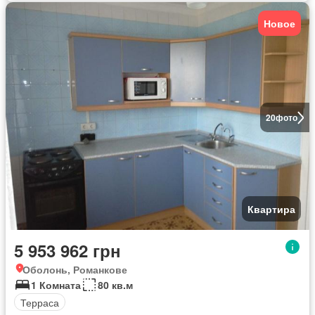
Новое
20
фото
Квартира
5 953 962 грн
Оболонь, Романкове
1 Комната
80 кв.м
Терраса