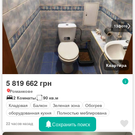
13
фото
Квартира
5 819 662 грн
Романкове
2 Комнаты
90 кв.м
Кладовая
Балкон
Зеленая зона
Обогрев
оборудованная кухня
Полностью меблирована
Сохранить поиск
22 часов назад