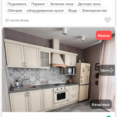
Поднимать
Паркинг
Зеленая зона
Детская зона
Обогрев
оборудованная кухня
Вода
Электричество
Безопасность
Полностью меблирована
22 часов назад
Новое
5
фото
Квартира