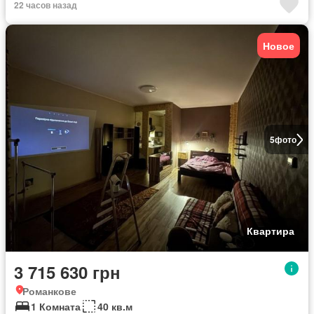
22 часов назад
Новое
5
фото
Квартира
3 715 630 грн
Романкове
1 Комната
40 кв.м