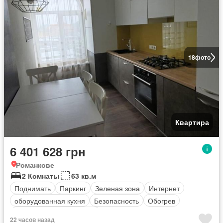
18
фото
Квартира
6 401 628 грн
Романкове
2 Комнаты
63 кв.м
Поднимать
Паркинг
Зеленая зона
Интернет
оборудованная кухня
Безопасность
Обогрев
Полностью меблирована
22 часов назад