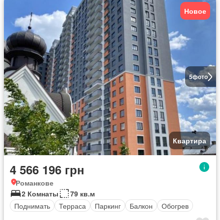
Новое
5
фото
Квартира
4 566 196 грн
Романкове
2 Комнаты
79 кв.м
Поднимать
Терраса
Паркинг
Балкон
Обогрев