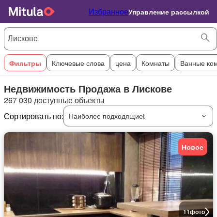
Избранное
Управление рассылкой
Фильтры
Ключевые слова
цена
Комнаты
Ванные ко
Недвижимость Продажа в Лискове
267 030 доступные объекты
Сортировать по:
Наиболее подходящиеt
Новое
11
фото