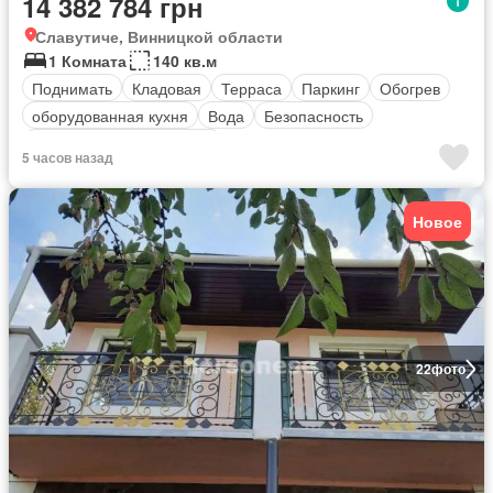
14 382 784 грн
Славутиче, Винницкой области
1 Комната
140 кв.м
Поднимать
Кладовая
Терраса
Паркинг
Обогрев
оборудованная кухня
Вода
Безопасность
Полностью меблирована
5 часов назад
Новое
22
фото