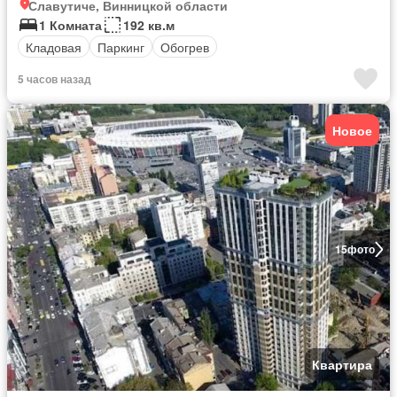
Славутиче, Винницкой области
1 Комната
192 кв.м
Кладовая
Паркинг
Обогрев
5 часов назад
Новое
15
фото
Квартира