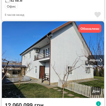
82 кв.м
Офис
5 часов назад
Обновлено
48
фото
Дом
12 060 099 грн