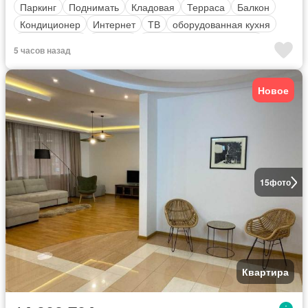
Паркинг
Поднимать
Кладовая
Терраса
Балкон
Кондиционер
Интернет
ТВ
оборудованная кухня
Безопасность
Обогрев
Полностью меблирована
5 часов назад
Новое
15
фото
Квартира