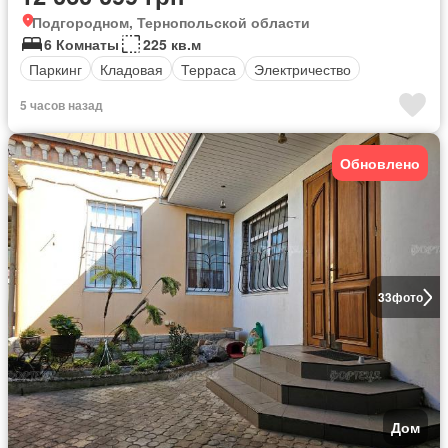
Подгородном, Тернопольской области
6 Комнаты
225 кв.м
Паркинг
Кладовая
Терраса
Электричество
5 часов назад
Обновлено
33
фото
Дом