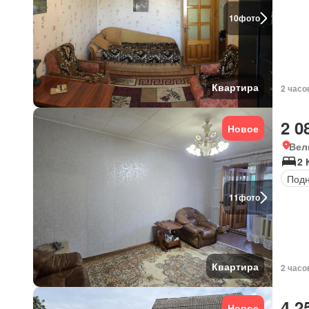
10
фото
Квартира
2 часо
2 0
Новое
Вел
2 
Под
11
фото
Квартира
2 часо
4 2
Новое