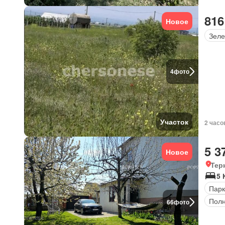
816
Новое
Зеле
4
фото
Участок
2 часо
5 3
Новое
Тер
5 
Парк
Полн
66
фото