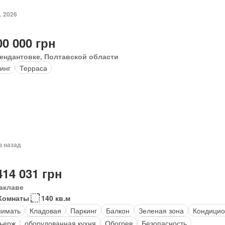
. 2026
00 000 грн
ендантовке, Полтавской области
инг
Терраса
в назад
414 031 грн
аклаве
Комнаты
140 кв.м
нимать
Кладовая
Паркинг
Балкон
Зеленая зона
Кондицио
ьерж
оборудованная кухня
Обогрев
Безопасность