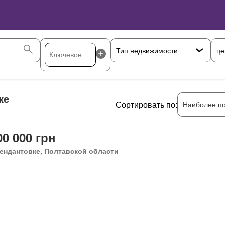
це
ке
Сортировать по:
Наиболее п
00 000 грн
ендантовке, Полтавской области