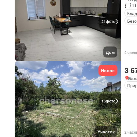
11
Клад
Безо
21
фото
Дом
2 часо
3 6
Новое
Бал
Прир
15
фото
Участок
2 часо