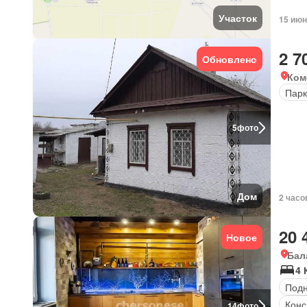
Участок
15 июн
2 7
Обновлено
Ком
Парк
5
фото
Дом
2 часо
20 
Новое
Бал
4 
Под
Конс
14
фото