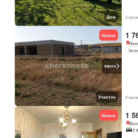
Дом
2 часо
1 7
Новое
Нах
Зеле
6
фото
Участок
2 часо
1 5
Новое
Вел
1 