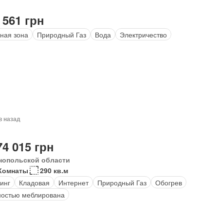
 561 грн
ная зона
Природный Газ
Вода
Электричество
в назад
74 015 грн
нопольской области
Комнаты
290 кв.м
инг
Кладовая
Интернет
Природный Газ
Обогрев
остью меблирована