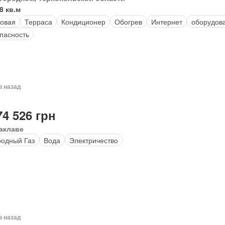
8 кв.м
овая
Терраса
Кондиционер
Обогрев
Интернет
оборудова
пасность
в назад
74 526 грн
аклаве
одный Газ
Вода
Электричество
в назад