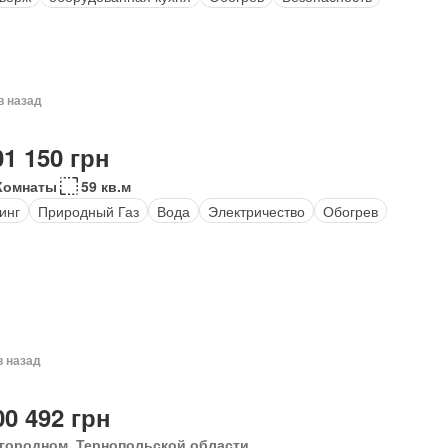
в назад
01 150 грн
Комнаты
59 кв.м
инг
Природный Газ
Вода
Электричество
Обогрев
в назад
00 492 грн
городном, Тернопольской области