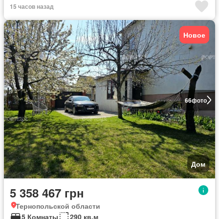
15 часов назад
Новое
66
фото
Дом
5 358 467 грн
Тернопольской области
5 Комнаты
290 кв.м