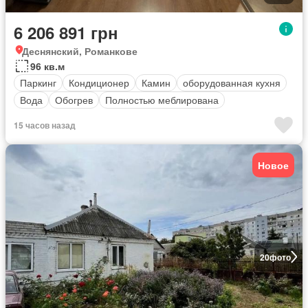
6 206 891 грн
Деснянский, Романкове
96 кв.м
Паркинг
Кондиционер
Камин
оборудованная кухня
Вода
Обогрев
Полностью меблирована
15 часов назад
Новое
20
фото