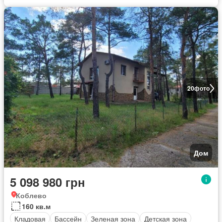
20
фото
Дом
5 098 980 грн
Коблево
160 кв.м
Кладовая
Бассейн
Зеленая зона
Детская зона