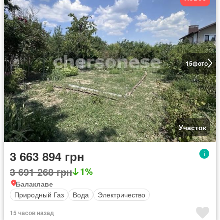
15
фото
Участок
3 663 894 грн
3 691 268 грн
1%
Балаклаве
Природный Газ
Вода
Электричество
15 часов назад