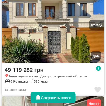
8
фото
Дом
49 119 282 грн
Великодолинском, Днепропетровской области
5 Комнаты
380 кв.м
15 часов назад
Сохранить поиск
Новое