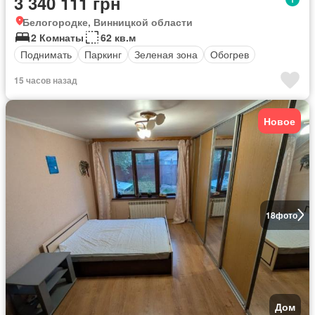
3 340 111 грн
Белогородке, Винницкой области
2 Комнаты
62 кв.м
Поднимать
Паркинг
Зеленая зона
Обогрев
15 часов назад
Новое
18
фото
Дом