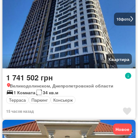
10
фото
Квартира
1 741 502 грн
Великодолинском, Днепропетровской области
1 Комната
34 кв.м
Терраса
Паркинг
Консьерж
15 часов назад
Новое