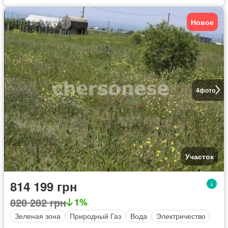
Новое
4
фото
Участок
814 199 грн
820 282 грн
1%
Зеленая зона
Природный Газ
Вода
Электричество