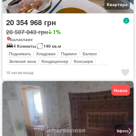
Квартира
20 354 968 грн
20 507 043 грн
1%
Балаклаве
4 Комнаты
140 кв.м
Поднимать
Кладовая
Паркинг
Балкон
Зеленая зона
Кондиционер
Консьерж
оборудованная кухня
Обогрев
Безопасность
15 часов назад
Новое
9
фото