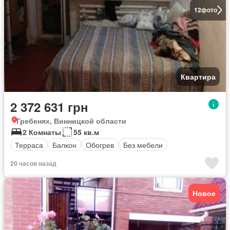
12
фото
Квартира
2 372 631 грн
Гребенях, Винницкой области
2 Комнаты
55 кв.м
Терраса
Балкон
Обогрев
Без мебели
20 часов назад
Новое