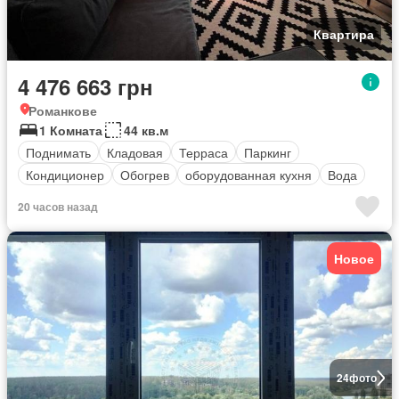
Квартира
4 476 663 грн
Романкове
1 Комната
44 кв.м
Поднимать
Кладовая
Терраса
Паркинг
Кондиционер
Обогрев
оборудованная кухня
Вода
20 часов назад
Новое
24
фото