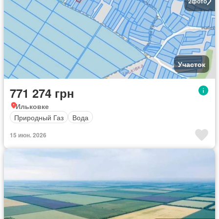
2
фото
Участок
771 274 грн
Ильковке
Природный Газ
Вода
15 июн. 2026