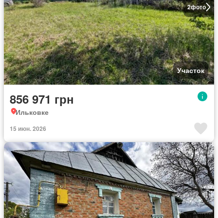
2
фото
Участок
856 971 грн
Ильковке
15 июн. 2026