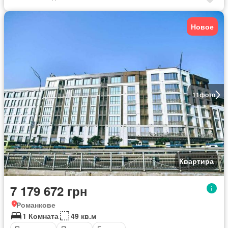
Новое
11
фото
Квартира
7 179 672 грн
Романкове
1 Комната
49 кв.м