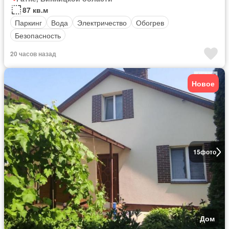
87 кв.м
Паркинг
Вода
Электричество
Обогрев
Безопасность
20 часов назад
Новое
15
фото
Дом