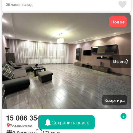
20 часов назад
Новое
18
фото
Квартира
15 086 354 грн
Сохранить поиск
Романкове
3 Комнаты
172 кв.м