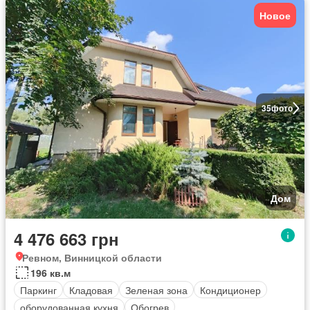
Новое
35
фото
Дом
4 476 663 грн
Ревном, Винницкой области
196 кв.м
Паркинг
Кладовая
Зеленая зона
Кондиционер
оборудованная кухня
Обогрев