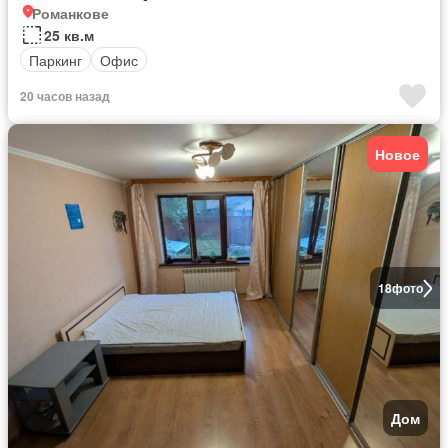
Романкове
25 кв.м
Паркинг
Офис
20 часов назад
Новое
18
фото
Дом