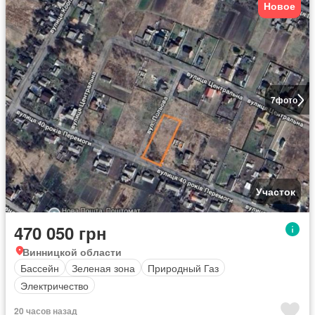
Новое
7
фото
Участок
470 050 грн
Винницкой области
Бассейн
Зеленая зона
Природный Газ
Электричество
20 часов назад