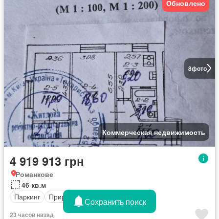
Обновлено
8
фото
Коммерческая недвижимость
4 919 913 грн
Романкове
46 кв.м
Паркинг
Природный Газ
Сохранить поиск
23 часов назад