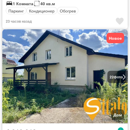
1 Комната
40 кв.м
Паркинг
Кондиционер
Обогрев
23 часов назад
Новое
22
фото
Дом