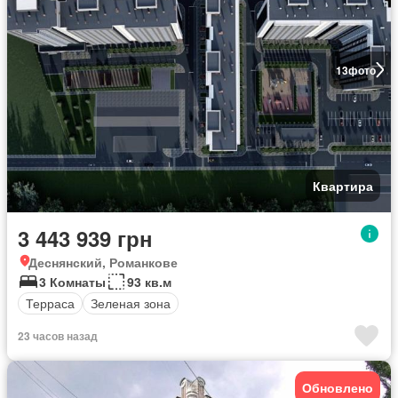
13
фото
Квартира
3 443 939 грн
Деснянский, Романкове
3 Комнаты
93 кв.м
Терраса
Зеленая зона
23 часов назад
Обновлено