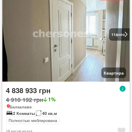
11
фото
Квартира
4 838 933 грн
4 910 192 грн
1%
Балаклаве
2 Комнаты
40 кв.м
Полностью меблирована
18 часов назад