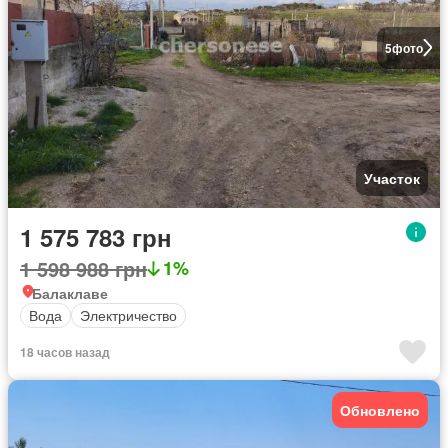
5
фото
Участок
1 575 783 грн
1 598 988 грн
1%
Балаклаве
Вода
Электричество
18 часов назад
Обновлено