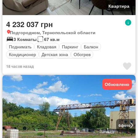
Квартира
4 232 037 грн
Подгородном, Тернопольской области
3 Комнаты
67 кв.м
Поднимать
Кладовая
Паркинг
Балкон
Кондиционер
Детская зона
Обогрев
оборудованная кухня
Безопасность
18 часов назад
Полностью меблирована
Обновлено
6
фото