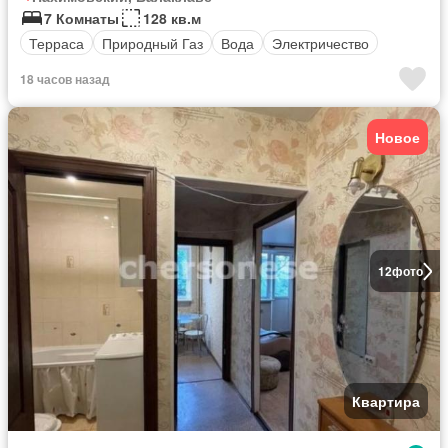
7 Комнаты
128 кв.м
Терраса
Природный Газ
Вода
Электричество
18 часов назад
Новое
12
фото
Квартира