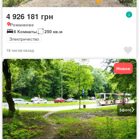
4 926 181 грн
Романкове
6 Комнаты
250 кв.м
Электричество
18 часов назад
Новое
5
фото