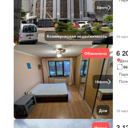
5
фото
Коммерческая недвижимость
10 час
6 2
Обновлено
Дес
96
Парк
Полн
18
фото
Дом
10 час
3 1
Новое