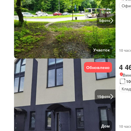
Офи
5
фото
Участок
10 час
4 4
Обновлено
Вин
10
Клад
15
фото
Дом
10 час