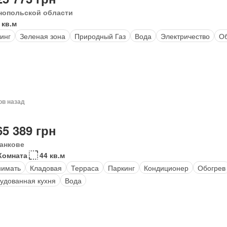
нопольской области
 кв.м
инг
Зеленая зона
Природный Газ
Вода
Электричество
Об
ов назад
65 389 грн
анкове
Комната
44 кв.м
нимать
Кладовая
Терраса
Паркинг
Кондиционер
Обогрев
удованная кухня
Вода