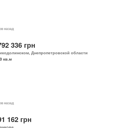
ов назад
792 336 грн
икодолинском, Днепропетровской области
0 кв.м
ов назад
91 162 грн
анкове