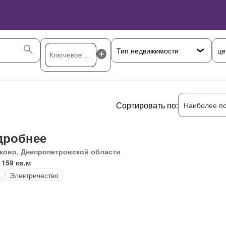
це
Сортировать по:
Наиболее п
дробнее
ково, Днепропетровской области
 159 кв.м
а
Электричество