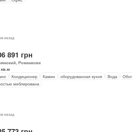
ов назад
06 891 грн
нянский, Романкове
 кв.м
инг
Кондиционер
Камин
оборудованная кухня
Вода
Обог
остью меблирована
ов назад
25 773 грн