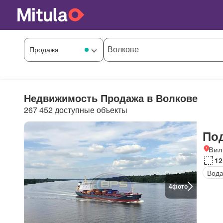
Недвижимость Продажа в Волкове
267 452 доступные объекты
По
Вил
12
Вод
4
фото