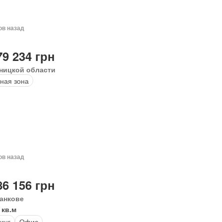
ов назад
79 234 грн
ницкой области
ная зона
ов назад
86 156 грн
анкове
 кв.м
инг
Офис