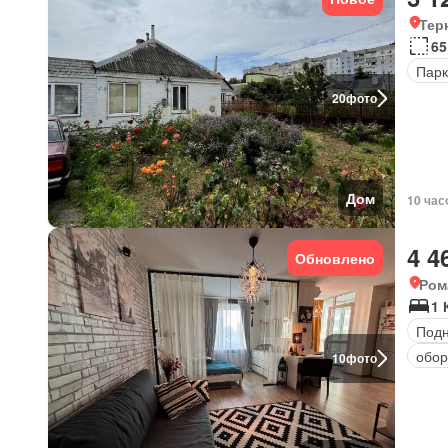
Тер
65
Парк
20
фото
Дом
10 час
4 4
Обновлено
Ром
1 
Под
обор
10
фото