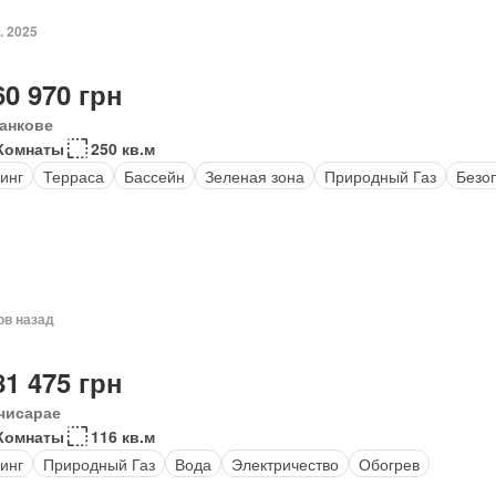
. 2025
60 970 грн
анкове
Комнаты
250 кв.м
инг
Терраса
Бассейн
Зеленая зона
Природный Газ
Безо
ов назад
81 475 грн
чисарае
Комнаты
116 кв.м
инг
Природный Газ
Вода
Электричество
Обогрев