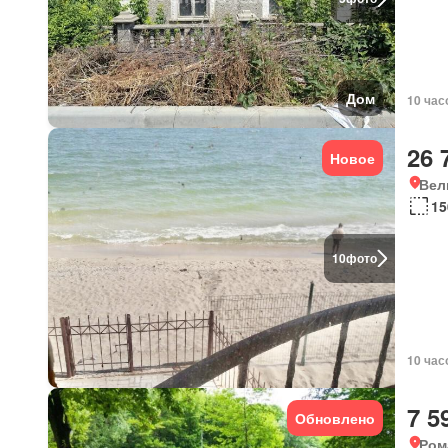
Дом
10 час
26 
Новое
Вел
15
10
фото
10 час
7 5
Обновлено
Ром