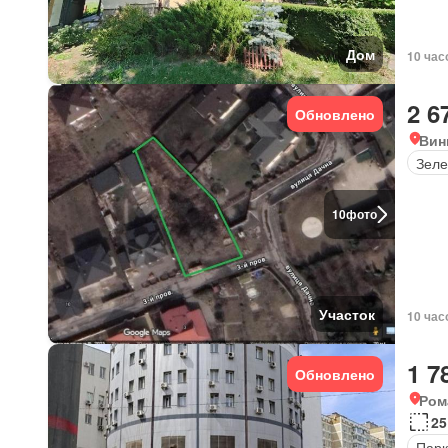
Дом
10 час
2 6
Обновлено
Вин
Зеле
10
фото
Участок
10 час
1 7
Обновлено
Ром
25
Парк