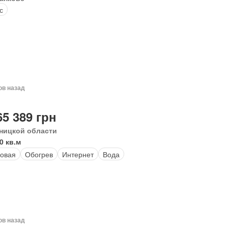
с
ов назад
65 389 грн
ницкой области
0 кв.м
овая
Обогрев
Интернет
Вода
ов назад