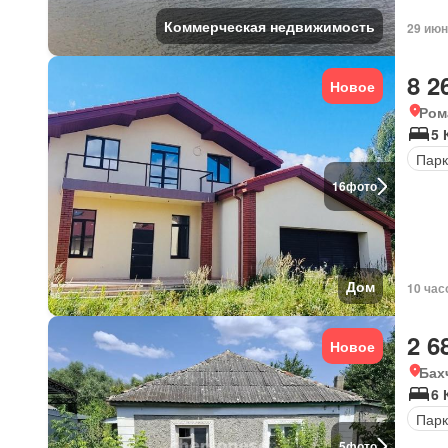
Коммерческая недвижимость
29 июн
8 2
Новое
Ром
5 
Парк
16
фото
Дом
10 час
2 6
Новое
Бах
6 
Парк
5
фото