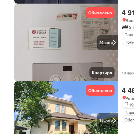
4 9
Обновлено
Вин
5 
Под
Полн
29
фото
Квартира
10 час
4 4
Обновлено
Рев
19
Парк
Обог
35
фото