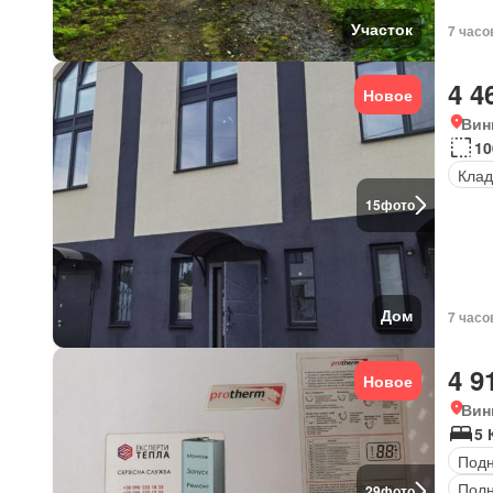
Участок
7 часо
4 4
Новое
Вин
10
Клад
15
фото
Дом
7 часо
4 9
Новое
Вин
5 
Под
Полн
29
фото