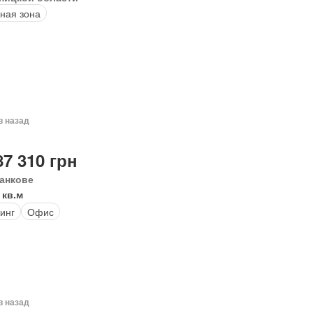
ная зона
в назад
87 310 грн
анкове
 кв.м
инг
Офис
в назад