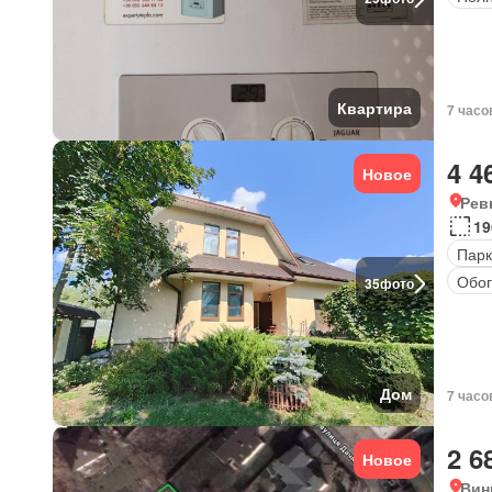
Квартира
7 часо
4 4
Новое
Рев
19
Парк
Обог
35
фото
Дом
7 часо
2 6
Новое
Вин