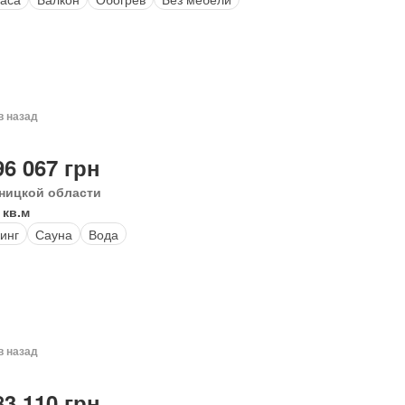
в назад
96 067 грн
ницкой области
 кв.м
инг
Сауна
Вода
в назад
83 110 грн