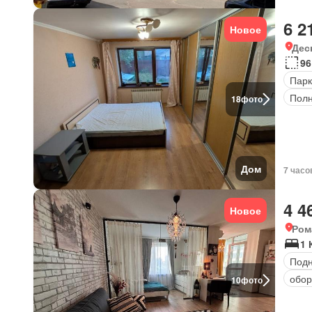
6 2
Новое
Дес
96
Парк
Полн
18
фото
Дом
7 часо
4 4
Новое
Ром
1 
Под
обор
10
фото