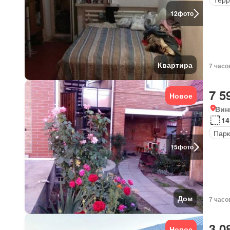
12
фото
Квартира
7 часо
7 5
Новое
Вин
14
Парк
15
фото
Дом
7 часо
3 0
Новое