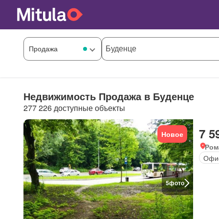
Недвижимость Продажа в Буденце
277 226 доступные объекты
7 5
Новое
Ром
Офи
5
фото