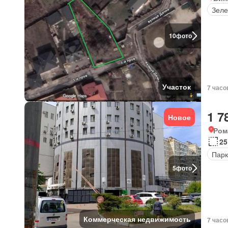
Зеле
10
фото
Участок
7 часо
1 7
Новое
Ром
25
Парк
5
фото
Коммерческая недвижимость
7 часо