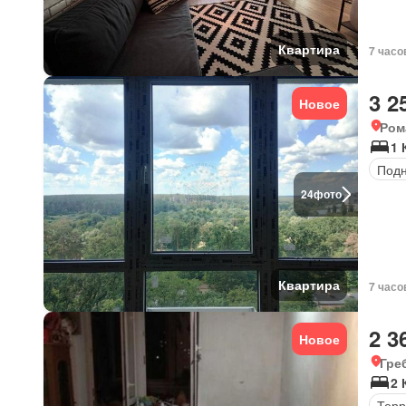
Квартира
7 часо
3 2
Новое
Ром
1 
Под
24
фото
Квартира
7 часо
2 3
Новое
Гре
2 
Терр