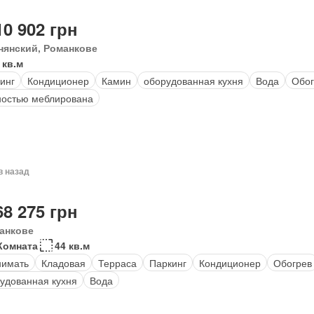
10 902 грн
нянский, Романкове
 кв.м
инг
Кондиционер
Камин
оборудованная кухня
Вода
Обог
остью меблирована
в назад
68 275 грн
анкове
Комната
44 кв.м
нимать
Кладовая
Терраса
Паркинг
Кондиционер
Обогрев
удованная кухня
Вода