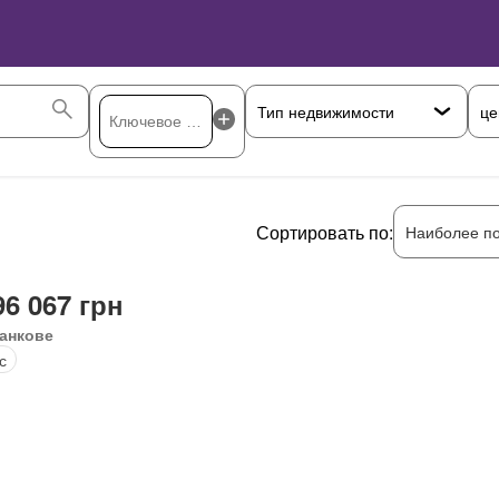
це
Сортировать по:
Наиболее п
96 067 грн
анкове
с