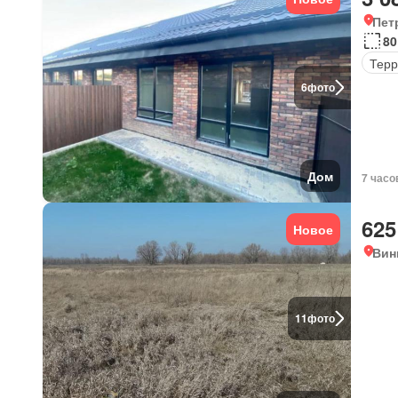
Пет
80
Терр
6
фото
Дом
7 часо
625
Новое
Вин
11
фото