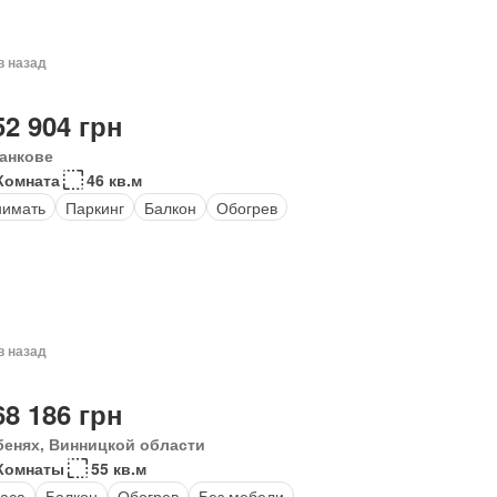
в назад
52 904 грн
анкове
Комната
46 кв.м
нимать
Паркинг
Балкон
Обогрев
в назад
68 186 грн
бенях, Винницкой области
Комнаты
55 кв.м
аса
Балкон
Обогрев
Без мебели