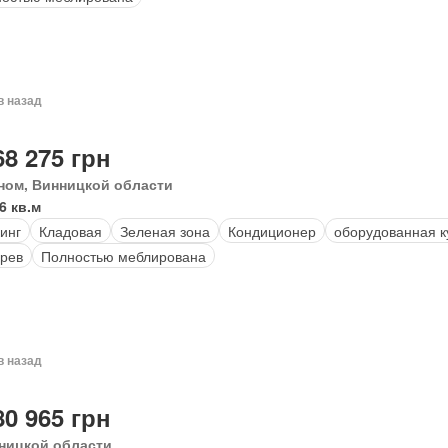
в назад
68 275 грн
ном, Винницкой области
6 кв.м
инг
Кладовая
Зеленая зона
Кондиционер
оборудованная к
рев
Полностью меблирована
в назад
80 965 грн
ницкой области