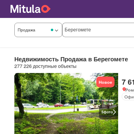
Недвижимость Продажа в Берегомете
277 226 доступные объекты
7 6
Новое
Ром
Офи
5
фото