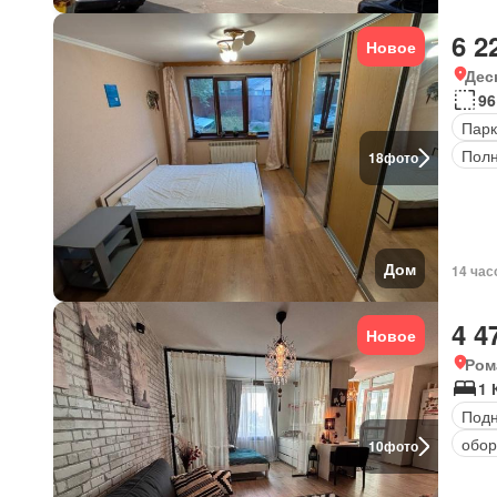
6 2
Новое
Дес
96
Парк
Полн
18
фото
Дом
14 час
4 4
Новое
Ром
1 
Под
обор
10
фото