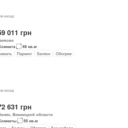
ов назад
59 011 грн
анкове
Комната
46 кв.м
нимать
Паркинг
Балкон
Обогрев
ов назад
72 631 грн
бенях, Винницкой области
Комнаты
55 кв.м
аса
Балкон
Обогрев
Без мебели