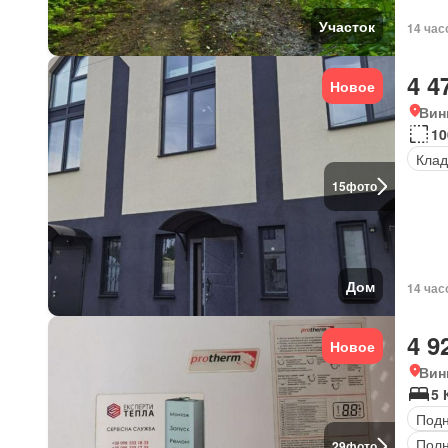
Участок
14 час
4 4
Новое
Вин
10
Клад
15
фото
Дом
14 час
4 9
Новое
Вин
5 
Под
Полн
29
фото