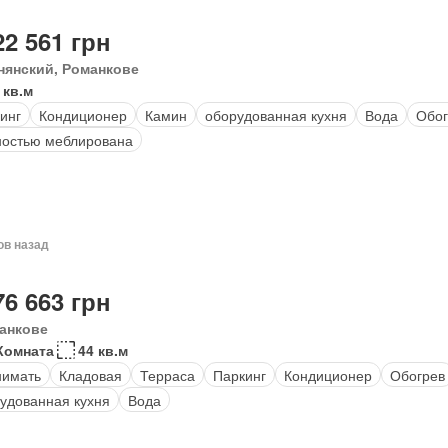
22 561 грн
нянский, Романкове
 кв.м
инг
Кондиционер
Камин
оборудованная кухня
Вода
Обог
остью меблирована
ов назад
76 663 грн
анкове
Комната
44 кв.м
нимать
Кладовая
Терраса
Паркинг
Кондиционер
Обогрев
удованная кухня
Вода