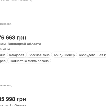
ов назад
76 663 грн
ном, Винницкой области
6 кв.м
инг
Кладовая
Зеленая зона
Кондиционер
оборудованная к
рев
Полностью меблирована
ов назад
85 998 грн
ницкой области