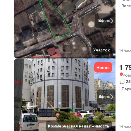
Зеле
10
фото
Участок
14 час
1 7
Новое
Ром
25
Парк
5
фото
Коммерческая недвижимость
14 час