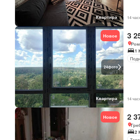
Квартира
14 час
3 2
Новое
Ром
1 
Под
24
фото
Квартира
14 час
2 3
Новое
Гре
2 
Терр