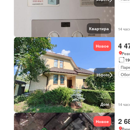
Квартира
14 час
4 4
Новое
Рев
19
Парк
Обог
35
фото
Дом
14 час
2 6
Новое
Вин