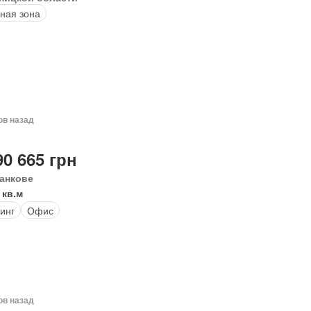
ная зона
ов назад
90 665 грн
анкове
 кв.м
инг
Офис
ов назад