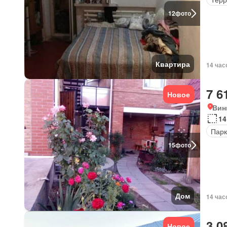
12
фото
Квартира
14 час
7 6
Новое
Вин
14
Парк
15
фото
Дом
14 час
3 0
Новое