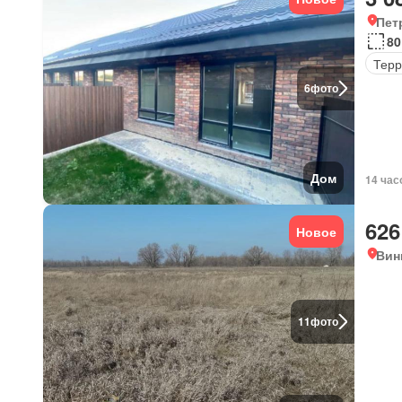
Пет
80
Терр
6
фото
Дом
14 час
626
Новое
Вин
11
фото