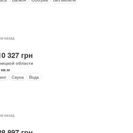
ов назад
10 327 грн
ницкой области
 кв.м
инг
Сауна
Вода
ов назад
88 897 грн