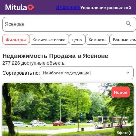
Избранное
Управление рассылкой
Фильтры
Ключевые слова
цена
Комнаты
Ванные ко
Недвижимость Продажа в Ясенове
277 226 доступные объекты
Сортировать по:
Наиболее подходящиеt
Новое
5
фото