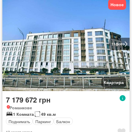
Новое
11
фото
Квартира
7 179 672 грн
Романкове
1 Комната
49 кв.м
Поднимать
Паркинг
Балкон