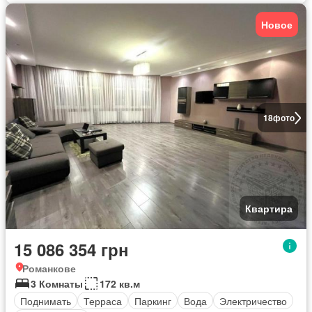
Новое
18
фото
Квартира
15 086 354 грн
Романкове
3 Комнаты
172 кв.м
Поднимать
Терраса
Паркинг
Вода
Электричество