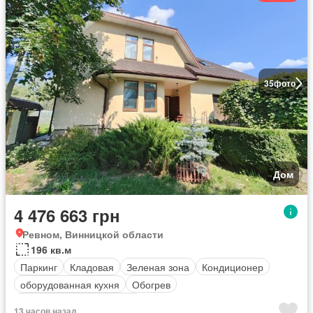
35
фото
Дом
4 476 663 грн
Ревном, Винницкой области
196 кв.м
Паркинг
Кладовая
Зеленая зона
Кондиционер
оборудованная кухня
Обогрев
Полностью меблирована
13 часов назад