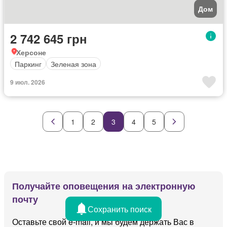
Дом
2 742 645 грн
Херсоне
Паркинг
Зеленая зона
9 июл. 2026
1
2
3
4
5
Получайте оповещения на электронную
почту
Сохранить поиск
Оставьте свой e-mail, и мы будем держать Вас в