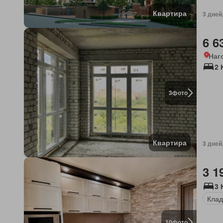
Квартира
3 дней
6 6
Наг
2 
3
фото
Квартира
3 дней
3 1
3 
Клад
10
фото