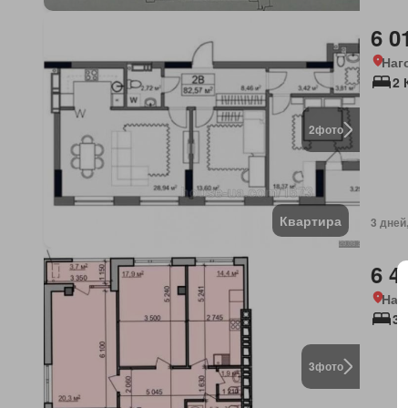
6 0
Наг
2 
2
фото
Квартира
3 дней
6 4
Наг
3 
3
фото