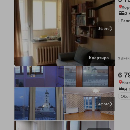
Хор
3 
Балк
8
фото
Квартира
3 дней
6 7
Наг
4 
Обог
4
фото