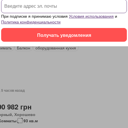
При подписке я принимаю условия
Условия использования
и
, 5 часов назад
Политика конфиденциальности
 820 грн
Получать уведомления
Комната
34 кв.м
нимать
Балкон
оборудованная кухня
, 5 часов назад
90 982 грн
орный, Хорошево
Комнаты
93 кв.м