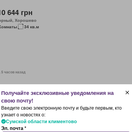
10 644 грн
орный, Хорошево
Комнаты
34 кв.м
, 5 часов назад
25 171 грн
орный, Хорошево
Комнаты
52 кв.м
Введите свою электронную почту и будьте первым, кто
узнает о новостях о:
Сумской области климентово
Эл. почта *