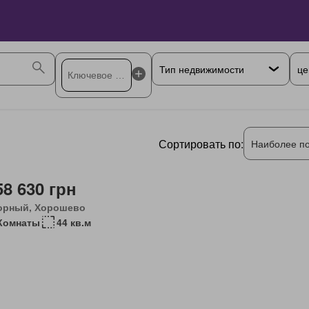
це
Сортировать по:
Наиболее п
58 630 грн
орный, Хорошево
Комнаты
44 кв.м