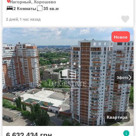
Нагорный, Хорошево
2 Комнаты
35 кв.м
2 дней, 1 час назад
Новое
3
фото
Квартира
6 632 434 грн