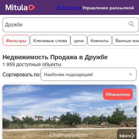
Избранное
Управление рассылкой
Фильтры
Ключевые слова
цена
Комнаты
Ванные ко
Недвижимость Продажа в Дружбе
1 959 доступные объекты
Сортировать по:
Наиболее подходящиеt
Обновлено
6
фото