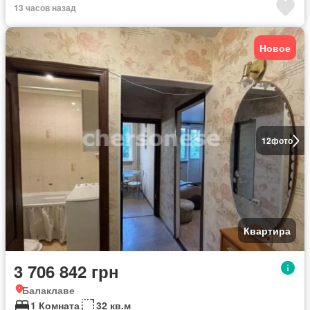
13 часов назад
Новое
12
фото
Квартира
3 706 842 грн
Балаклаве
1 Комната
32 кв.м