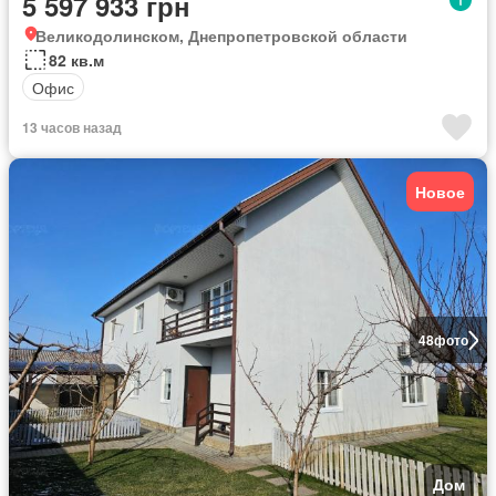
5 597 933 грн
Великодолинском, Днепропетровской области
82 кв.м
Офис
13 часов назад
Новое
48
фото
Дом