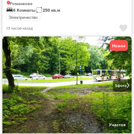
Романкове
6 Комнаты
250 кв.м
Электричество
13 часов назад
Новое
5
фото
Участок