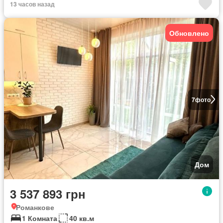
13 часов назад
Обновлено
7
фото
Дом
3 537 893 грн
Романкове
1 Комната
40 кв.м