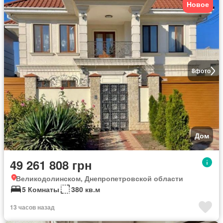
Новое
8
фото
Дом
49 261 808 грн
Великодолинском, Днепропетровской области
5 Комнаты
380 кв.м
13 часов назад