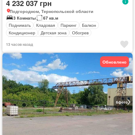
4 232 037 грн
Подгородном, Тернопольской области
3 Комнаты
67 кв.м
Поднимать
Кладовая
Паркинг
Балкон
Кондиционер
Детская зона
Обогрев
оборудованная кухня
Безопасность
13 часов назад
Полностью меблирована
Обновлено
6
фото