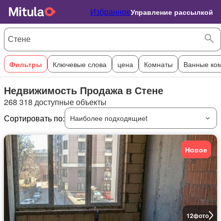
Избранное
Управление рассылкой
Фильтры
Ключевые слова
цена
Комнаты
Ванные ко
Недвижимость Продажа в Стене
268 318 доступные объекты
Сортировать по:
Наиболее подходящиеt
Новое
12
фото