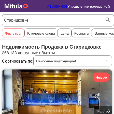
Избранное
Управление рассылкой
Фильтры
Ключевые слова
цена
Комнаты
Ванные ко
Недвижимость Продажа в Старицковке
268 133 доступные объекты
Сортировать по:
Наиболее подходящиеt
Новое
14
фото