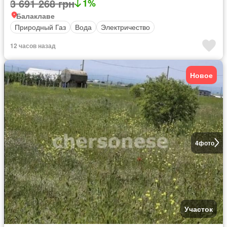
3 691 268 грн
1%
Балаклаве
Природный Газ
Вода
Электричество
12 часов назад
Новое
4
фото
Участок