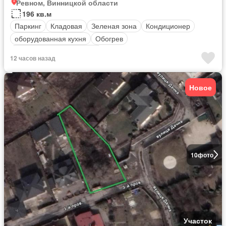
Ревном, Винницкой области
196 кв.м
Паркинг
Кладовая
Зеленая зона
Кондиционер
оборудованная кухня
Обогрев
Полностью меблирована
12 часов назад
Новое
10
фото
Участок