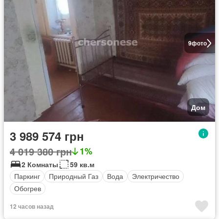
9
фото
Дом
3 989 574 грн
4 019 380 грн
1%
2 Комнаты
59 кв.м
Паркинг
Природный Газ
Вода
Электричество
Обогрев
12 часов назад