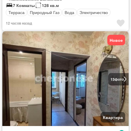
7 Комнаты
128 кв.м
Терраса
Природный Газ
Вода
Электричество
12 часов назад
Новое
13
фото
Квартира