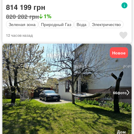
814 199 грн
820 282 грн
1%
Зеленая зона
Природный Газ
Вода
Электричество
12 часов назад
Новое
66
фото
Дом