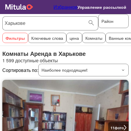
Избранное
Управление рассылкой
Район
Фильтры
Ключевые слова
цена
Комнаты
Ванные ко
Комнаты Аренда в Харькове
1 599 доступные объекты
Сортировать по:
Наиболее подходящиеt
11
фото