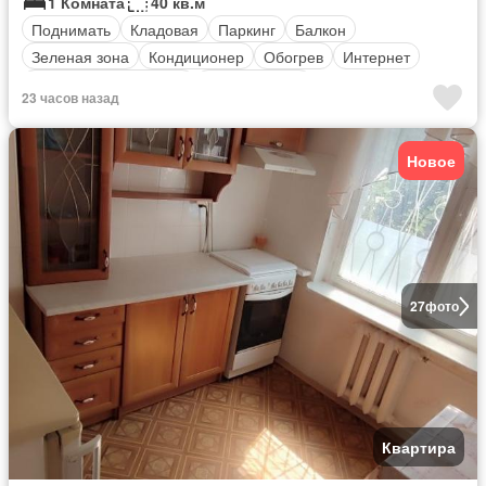
1 Комната
40 кв.м
Поднимать
Кладовая
Паркинг
Балкон
Зеленая зона
Кондиционер
Обогрев
Интернет
оборудованная кухня
Безопасность
23 часов назад
Полностью меблирована
Новое
27
фото
Квартира