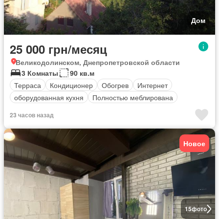
Дом
25 000 грн/месяц
Великодолинском, Днепропетровской области
3 Комнаты
90 кв.м
Терраса
Кондиционер
Обогрев
Интернет
оборудованная кухня
Полностью меблирована
23 часов назад
Новое
15
фото