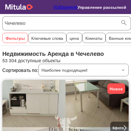
Избранное
Управление рассылкой
Фильтры
Ключевые слова
цена
Комнаты
Ванные ко
Недвижимость Аренда в Чечелево
53 304 доступные объекты
Сортировать по:
Наиболее подходящиеt
Новое
6
фото