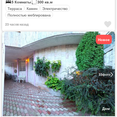
5 Комнаты
300 кв.м
Терраса
Камин
Электричество
Полностью меблирована
23 часов назад
Новое
33
фото
Дом