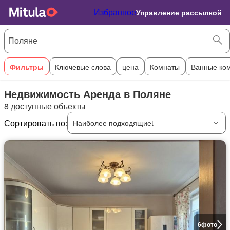
Избранное
Управление рассылкой
Фильтры
Ключевые слова
цена
Комнаты
Ванные ко
Недвижимость Аренда в Поляне
8 доступные объекты
Сортировать по:
Наиболее подходящиеt
6
фото