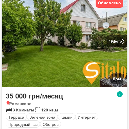
Обновлено
19
фото
Дом
35 000 грн/месяц
Романкове
3 Комнаты
120 кв.м
Терраса
Зеленая зона
Камин
Интернет
Природный Газ
Обогрев