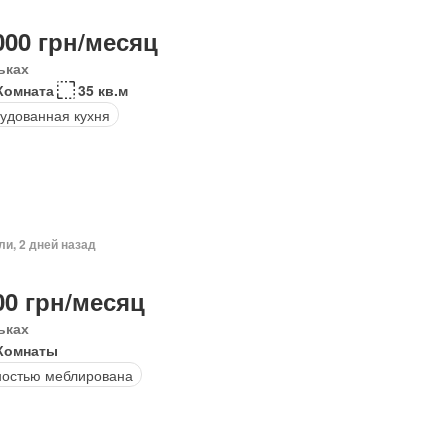
000 грн/месяц
ьках
Комната
35 кв.м
удованная кухня
ли, 2 дней назад
00 грн/месяц
ьках
Комнаты
остью меблирована