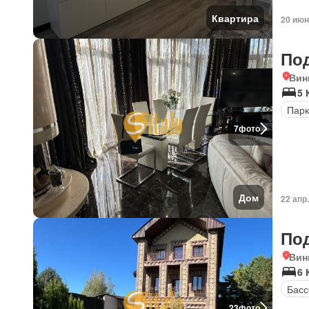
Квартира
20 июн
По
Вин
5 
Парк
7
фото
Дом
22 апр
По
Вин
6 
Басс
23
фото