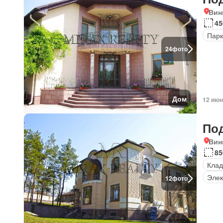
Вин
45
Парк
24
фото
Дом
12 июн
По
Вин
85
Клад
Элек
12
фото