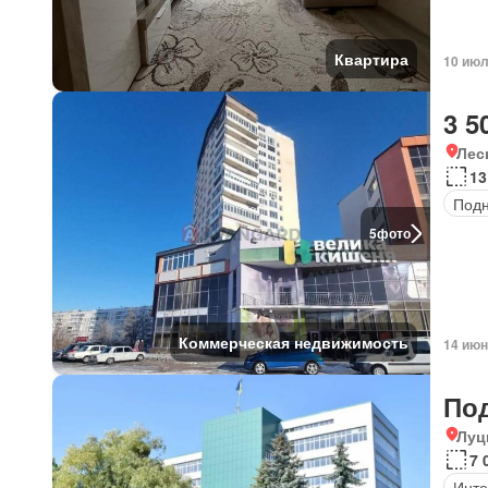
Квартира
10 июл
3 5
Лес
13
Под
5
фото
Коммерческая недвижимость
14 июн
По
Луц
7 
Инте