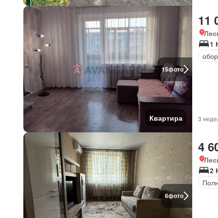
11 
Лес
1 
обор
15
фото
Квартира
3 неде
4 6
Лес
2 
Полн
6
фото