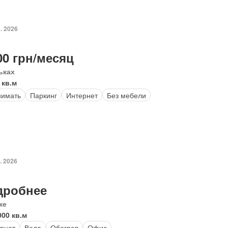
. 2026
00 грн/месяц
ьках
 кв.м
нимать
Паркинг
Интернет
Без мебели
. 2026
дробнее
ке
000 кв.м
рнет
Вода
Обогрев
Офис