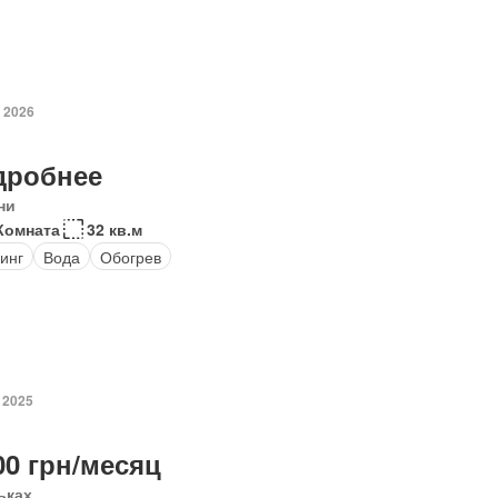
. 2026
дробнее
ни
Комната
32 кв.м
инг
Вода
Обогрев
 2025
00 грн/месяц
ьках