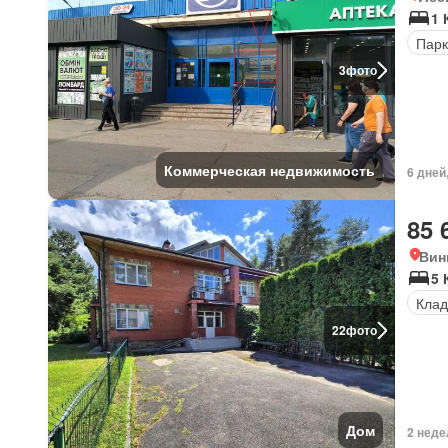
1 
Парк
3
фото
Коммерческая недвижимость
6 дней
85 
Вин
5 
Клад
22
фото
Дом
2 неде