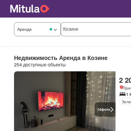
Недвижимость Аренда в Козине
254 доступные объекты
2 2
При
1 
Зеле
14
фото