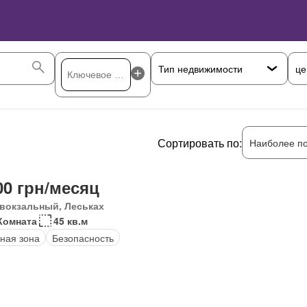
це
Сортировать по:
Наиболее п
00 грн/месяц
вокзальный, Леськах
Комната
45 кв.м
ная зона
Безопасность