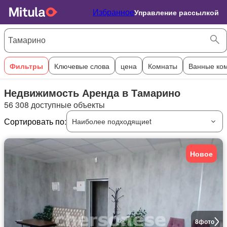
Избранное
Управление рассылкой
Фильтры
Ключевые слова
цена
Комнаты
Ванные ко
Недвижимость Аренда в Тамарино
56 308 доступные объекты
Сортировать по:
Наиболее подходящиеt
Новое
8
фото