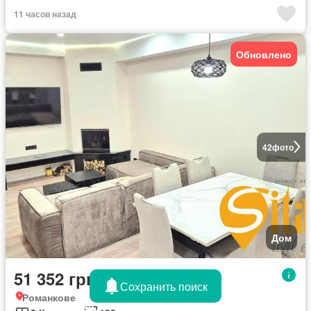
11 часов назад
Обновлено
42
фото
Дом
51 352 грн/месяц
Сохранить поиск
Романкове