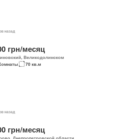
ов назад
00 грн/месяц
иновский, Великодолинском
Комнаты
70 кв.м
ов назад
00 грн/месяц
рово, Днепропетровской области