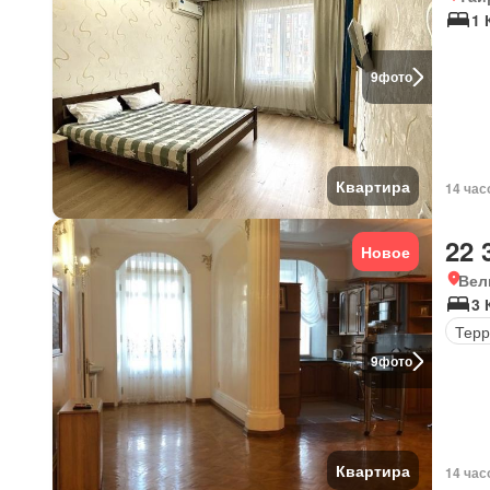
1 
9
фото
Квартира
14 час
22 
Новое
Вел
3 
Терр
9
фото
Квартира
14 час