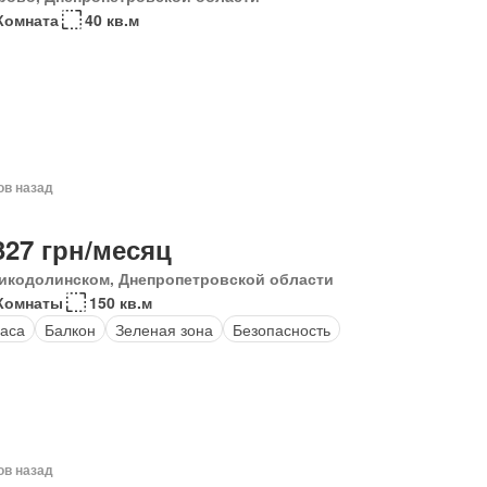
Комната
40 кв.м
ов назад
327 грн/месяц
икодолинском, Днепропетровской области
Комнаты
150 кв.м
аса
Балкон
Зеленая зона
Безопасность
ов назад