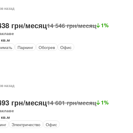
ов назад
438 грн/месяц
14 546 грн/месяц
1%
аклаве
 кв.м
нимать
Паркинг
Обогрев
Офис
ов назад
493 грн/месяц
14 601 грн/месяц
1%
аклаве
 кв.м
инг
Электричество
Офис