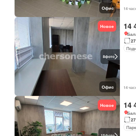
Офис
14 час
14 
Новое
Бал
27
Под
8
фото
Офис
14 час
14 
Новое
Бал
27
Парк
15
фото