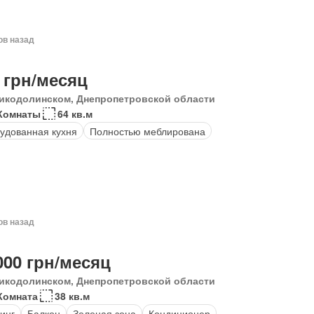
ов назад
 грн/месяц
икодолинском, Днепропетровской области
Комнаты
64 кв.м
удованная кухня
Полностью меблирована
ов назад
000 грн/месяц
икодолинском, Днепропетровской области
Комната
38 кв.м
инг
Балкон
Зеленая зона
Кондиционер