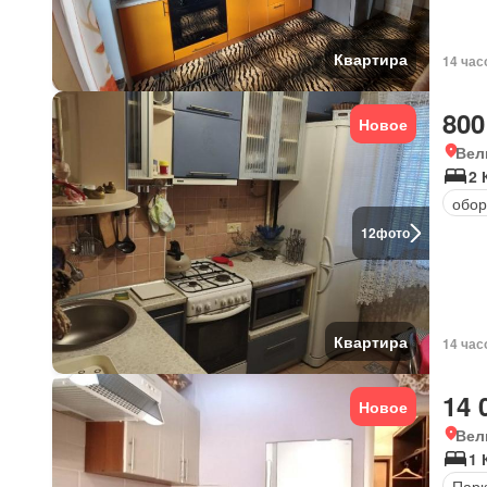
Квартира
14 час
800
Новое
Вел
2 
обор
12
фото
Квартира
14 час
14 
Новое
Вел
1 
Парк