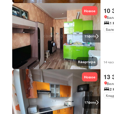
10 
Новое
Бал
1 
Балк
11
фото
Квартира
14 час
13 
Новое
Вел
2 
Клад
17
фото