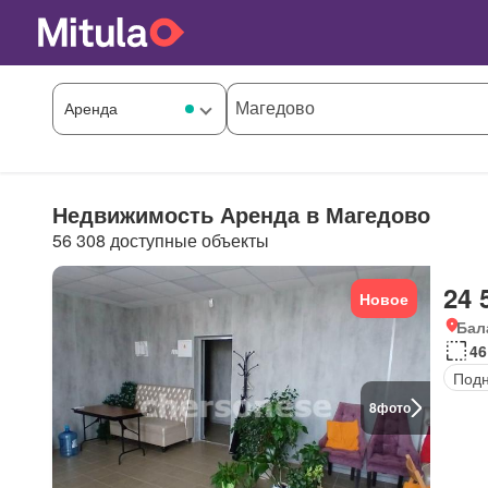
Недвижимость Аренда в Магедово
56 308 доступные объекты
24 
Новое
Бал
46
Под
8
фото