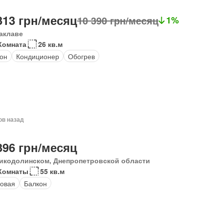
313 грн/месяц
10 390 грн/месяц
1%
аклаве
Комната
26 кв.м
он
Кондиционер
Обогрев
ов назад
396 грн/месяц
икодолинском, Днепропетровской области
Комнаты
55 кв.м
овая
Балкон