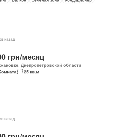
ов назад
00 грн/месяц
жановке, Днепропетровской области
Комната
25 кв.м
ов назад
00 грн/месяц