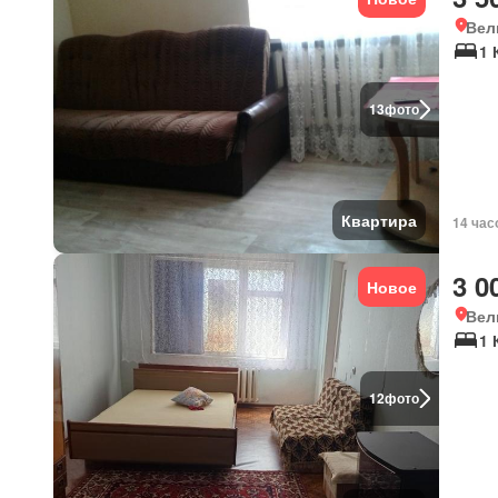
Вел
1 
13
фото
Квартира
14 час
3 0
Новое
Вел
1 
12
фото