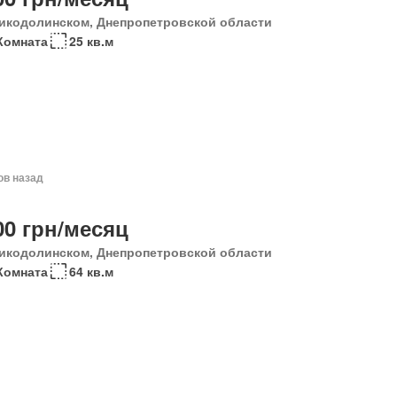
икодолинском, Днепропетровской области
Комната
25 кв.м
ов назад
00 грн/месяц
икодолинском, Днепропетровской области
Комната
64 кв.м