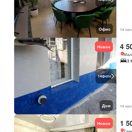
Офис
14 час
4 5
Новое
Мал
3 
14
фото
Дом
14 час
1 5
Новое
Таи