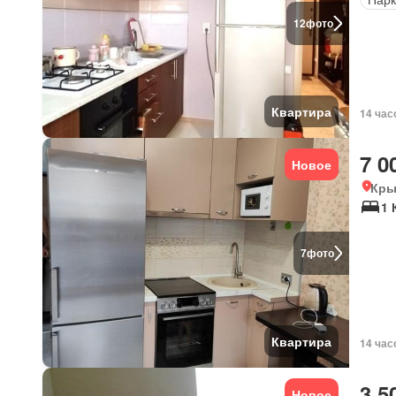
12
фото
Квартира
14 час
7 0
Новое
Кры
1 
7
фото
Квартира
14 час
3 5
Новое