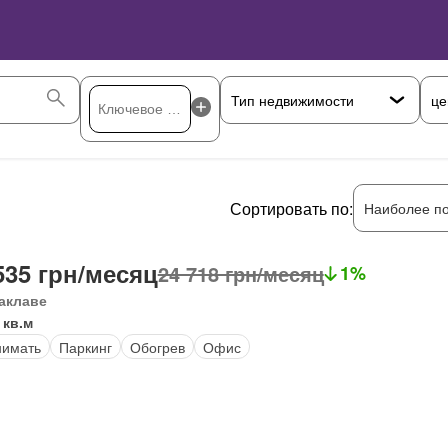
це
Сортировать по:
Наиболее п
535 грн/месяц
24 718 грн/месяц
1%
аклаве
 кв.м
нимать
Паркинг
Обогрев
Офис